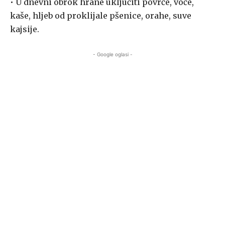
• U dnevni obrok hrane uključiti povrće, voće,
kaše, hljeb od proklijale pšenice, orahe, suve
kajsije.
- Google oglasi -