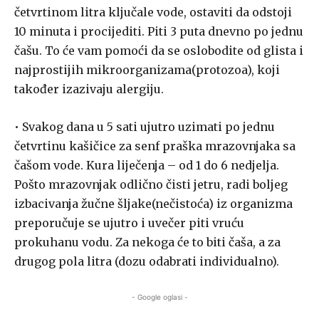
četvrtinom litra ključale vode, ostaviti da odstoji
10 minuta i procijediti. Piti 3 puta dnevno po jednu
čašu. To će vam pomoći da se oslobodite od glista i
najprostijih mikroorganizama(protozoa), koji
također izazivaju alergiju.
• Svakog dana u 5 sati ujutro uzimati po jednu
četvrtinu kašičice za senf praška mrazovnjaka sa
čašom vode. Kura liječenja – od 1 do 6 nedjelja.
Pošto mrazovnjak odlično čisti jetru, radi boljeg
izbacivanja žučne šljake(nečistoća) iz organizma
preporučuje se ujutro i uvečer piti vruću
prokuhanu vodu. Za nekoga će to biti čaša, a za
drugog pola litra (dozu odabrati individualno).
- Google oglasi -