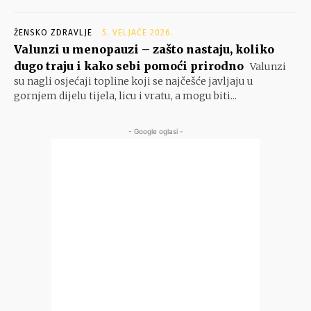
ŽENSKO ZDRAVLJE
5. VELJAČE 2026.
Valunzi u menopauzi – zašto nastaju, koliko
dugo traju i kako sebi pomoći prirodno
Valunzi
su nagli osjećaji topline koji se najčešće javljaju u
gornjem dijelu tijela, licu i vratu, a mogu biti...
- Google oglasi -