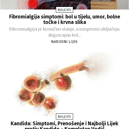
BOLESTI
Fibromialgija simptomi: bol u tijelu, umor, bolne
točke i krvna slika
Fibromialgija je hronično stanje, a simptomi uključuju
dugotrajnu bol...
NARODNI LIJEK
BOLESTI
Kandida: Simptomi, Prenošenje i Najbolji Lijek
protiv Kandide – Kompletan Vodič