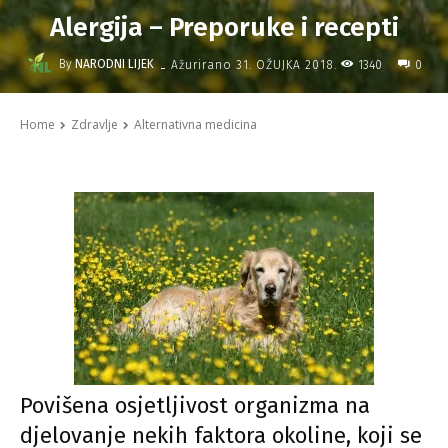
Alergija – Preporuke i recepti
-
By
NARODNI LIJEK
1340
Ažurirano
31. OŽUJKA 2018.
0
Home
Zdravlje
Alternativna medicina
Povišena osjetljivost organizma na
djelovanje nekih faktora okoline, koji se