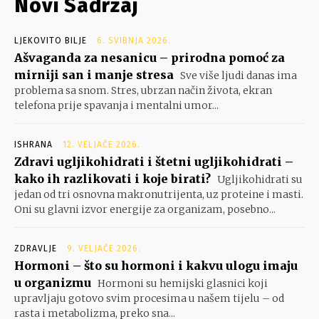
Novi Sadržaj
LJEKOVITO BILJE
6. SVIBNJA 2026.
Ašvaganda za nesanicu – prirodna pomoć za
mirniji san i manje stresa
Sve više ljudi danas ima
problema sa snom. Stres, ubrzan način života, ekran
telefona prije spavanja i mentalni umor...
ISHRANA
12. VELJAČE 2026.
Zdravi ugljikohidrati i štetni ugljikohidrati –
kako ih razlikovati i koje birati?
Ugljikohidrati su
jedan od tri osnovna makronutrijenta, uz proteine i masti.
Oni su glavni izvor energije za organizam, posebno...
ZDRAVLJE
9. VELJAČE 2026.
Hormoni – što su hormoni i kakvu ulogu imaju
u organizmu
Hormoni su hemijski glasnici koji
upravljaju gotovo svim procesima u našem tijelu – od
rasta i metabolizma, preko sna...