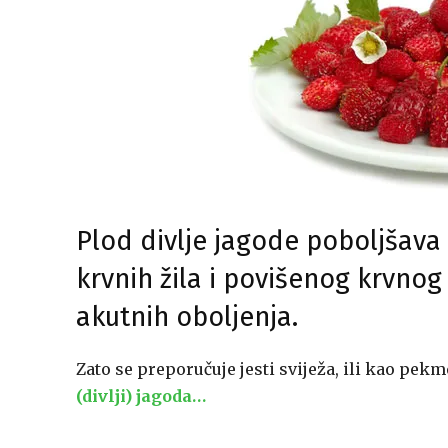
Plod divlje jagode poboljšava k
krvnih žila i povišenog krvno
akutnih oboljenja.
Zato se preporučuje jesti sviježa, ili kao pek
(divlji) jagoda…