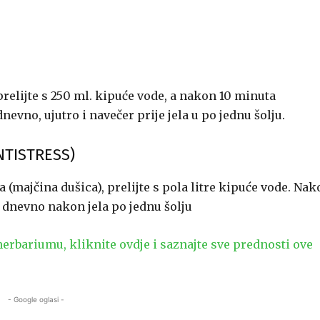
, prelijte s 250 ml. kipuće vode, a nakon 10 minuta
dnevno, ujutro i navečer prije jela u po jednu šolju.
ANTISTRESS)
na (majčina dušica), prelijte s pola litre kipuće vode. Na
ta dnevno nakon jela po jednu šolju
rbariumu, kliknite ovdje i saznajte sve prednosti ove
- Google oglasi -