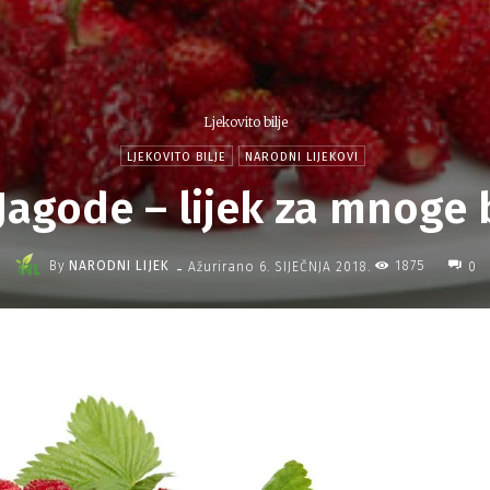
Ljekovito bilje
LJEKOVITO BILJE
NARODNI LIJEKOVI
 Jagode – lijek za mnoge 
-
By
NARODNI LIJEK
1875
Ažurirano
6. SIJEČNJA 2018.
0