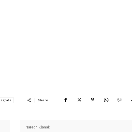
Share
jagoda
Naredni članak