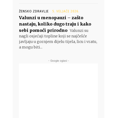
ŽENSKO ZDRAVLJE
5. VELJAČE 2026.
Valunzi u menopauzi – zašto
nastaju, koliko dugo traju i kako
sebi pomoći prirodno
Valunzi su
nagli osjećaji topline koji se najčešće
javljaju u gornjem dijelu tijela, licu i vratu,
a mogu biti...
- Google oglasi -