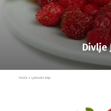
Divlje
Home
Ljekovito bilje