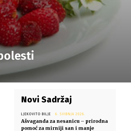
bolesti
Novi Sadržaj
LJEKOVITO BILJE
6. SVIBNJA 2026.
Ašvaganda za nesanicu – prirodna
pomoć za mirniji san i manje