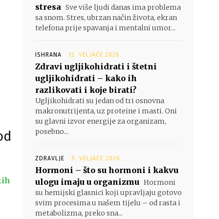
stresa
Sve više ljudi danas ima problema
sa snom. Stres, ubrzan način života, ekran
telefona prije spavanja i mentalni umor...
ISHRANA
12. VELJAČE 2026.
Zdravi ugljikohidrati i štetni
ugljikohidrati – kako ih
razlikovati i koje birati?
Ugljikohidrati su jedan od tri osnovna
makronutrijenta, uz proteine i masti. Oni
su glavni izvor energije za organizam,
posebno...
od
ZDRAVLJE
9. VELJAČE 2026.
Hormoni – što su hormoni i kakvu
kih
ulogu imaju u organizmu
Hormoni
su hemijski glasnici koji upravljaju gotovo
svim procesima u našem tijelu – od rasta i
metabolizma, preko sna...