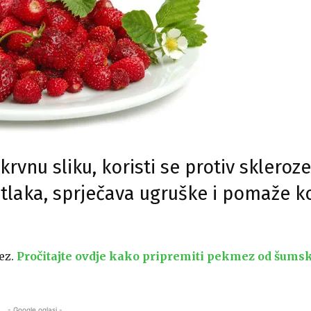
rvnu sliku, koristi se protiv skleroze
g tlaka, sprječava ugruške i pomaže k
mez.
Pročitajte ovdje kako pripremiti pekmez od šums
- Google oglasi -