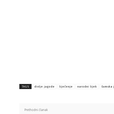
TAGS
divlje jagode
liječenje
narodni lijek
šumska 
Prethodni članak