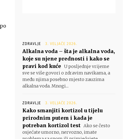
 po
ZDRAVLJE
3. VELJAČE 2026.
Alkalna voda – šta je alkalna voda,
koje su njene prednosti i kako se
pravi kod kuće
U posljednje vrijeme
sve se više govori o zdravim navikama, a
među njima posebno mjesto zauzima
alkalna voda. Mnogi...
ZDRAVLJE
3. VELJAČE 2026.
Kako smanjiti kortizol u tijelu
prirodnim putem i kada je
potreban kortizol test
Ako se često
osjećate umorno, nervozno, imate
problema sa snom ili primjećujete