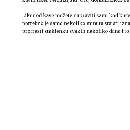
kavin liker i emulzijski. Ovaj
domaći liker od
Liker od kave možete napraviti sami kod kuće!
potrebno je samo nekoliko minuta stajati izna
protresti staklenku svakih nekoliko dana i to j