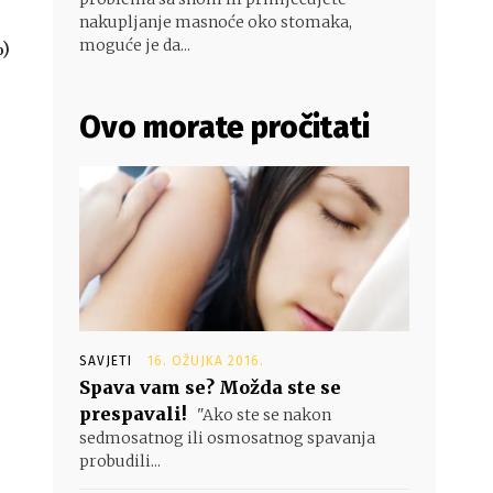
nakupljanje masnoće oko stomaka,
moguće je da...
)
Ovo morate pročitati
SAVJETI
16. OŽUJKA 2016.
Spava vam se? Možda ste se
prespavali!
"Ako ste se nakon
sedmosatnog ili osmosatnog spavanja
probudili...