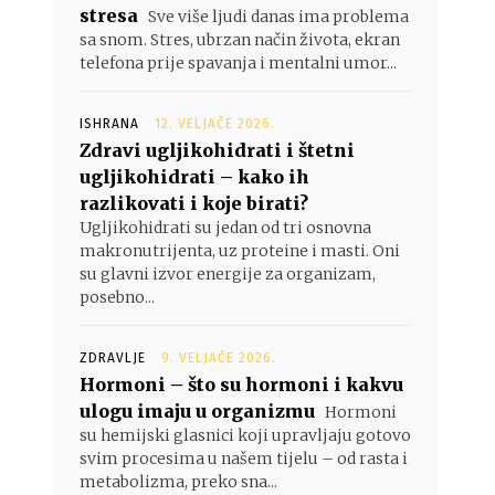
stresa
Sve više ljudi danas ima problema
sa snom. Stres, ubrzan način života, ekran
telefona prije spavanja i mentalni umor...
ISHRANA
12. VELJAČE 2026.
Zdravi ugljikohidrati i štetni
ugljikohidrati – kako ih
razlikovati i koje birati?
Ugljikohidrati su jedan od tri osnovna
makronutrijenta, uz proteine i masti. Oni
su glavni izvor energije za organizam,
posebno...
ZDRAVLJE
9. VELJAČE 2026.
Hormoni – što su hormoni i kakvu
ulogu imaju u organizmu
Hormoni
su hemijski glasnici koji upravljaju gotovo
svim procesima u našem tijelu – od rasta i
metabolizma, preko sna...