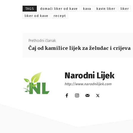
TAGS
domaći liker od kave
kava
kavin liker
liker
liker od kave
recept
Prethodni članak
Čaj od kamilice lijek za želudac i crijeva
Narodni Lijek
http://www.narodnilijek.com