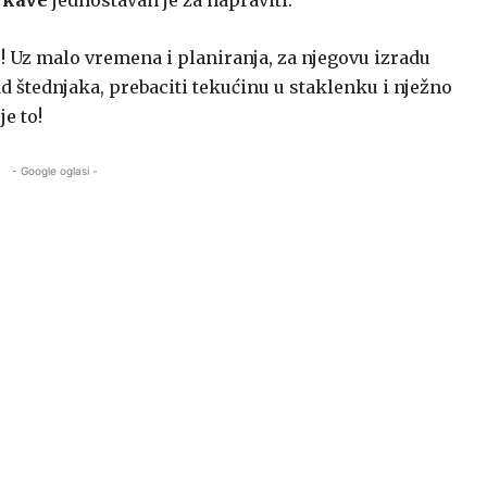
 kave
jednostavan je za napraviti.
 Uz malo vremena i planiranja, za njegovu izradu
d štednjaka, prebaciti tekućinu u staklenku i nježno
e to!
- Google oglasi -