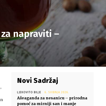
za napraviti –
Novi Sadržaj
,
LJEKOVITO BILJE
6. SVIBNJA 2026.
Ašvaganda za nesanicu – prirodna
an
pomoć za mirniji san i manje