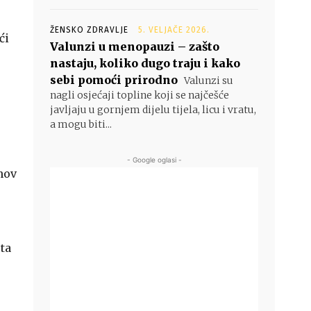
ŽENSKO ZDRAVLJE
5. VELJAČE 2026.
ći
Valunzi u menopauzi – zašto
nastaju, koliko dugo traju i kako
sebi pomoći prirodno
Valunzi su
nagli osjećaji topline koji se najčešće
javljaju u gornjem dijelu tijela, licu i vratu,
a mogu biti...
- Google oglasi -
unov
ta