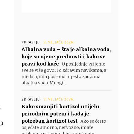
ZDRAVLJE
3. VELJAČE 2026.
Alkalna voda – šta je alkalna voda,
koje su njene prednosti i kako se
pravi kod kuće
U posljednje vrijeme
sve se više govori o zdravim navikama, a
među njima posebno mjesto zauzima
alkalna voda. Mnogi...
ZDRAVLJE
3. VELJAČE 2026.
Kako smanjiti kortizol u tijelu
a
prirodnim putem i kada je
potreban kortizol test
Ako se često
.)
osjećate umorno, nervozno, imate
problema sa snom ili primjećujete