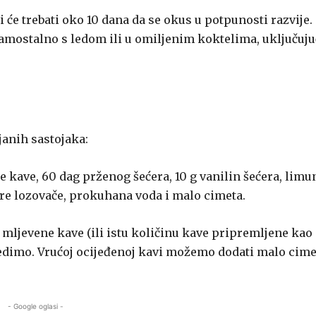
će trebati oko 10 dana da se okus u potpunosti razvije.
​​samostalno s ledom ili u omiljenim koktelima, uključuju
anih sastojaka:
ne kave, 60 dag prženog šećera, 10 g vanilin šećera, lim
obre lozovače, prokuhana voda i malo cimeta.
e mljevene kave (ili istu količinu kave pripremljene kao
ijedimo. Vrućoj ocijeđenoj kavi možemo dodati malo cime
- Google oglasi -