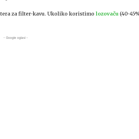
ltera za filter-kavu. Ukoliko koristimo
lozovaču
(40-45%
- Google oglasi -