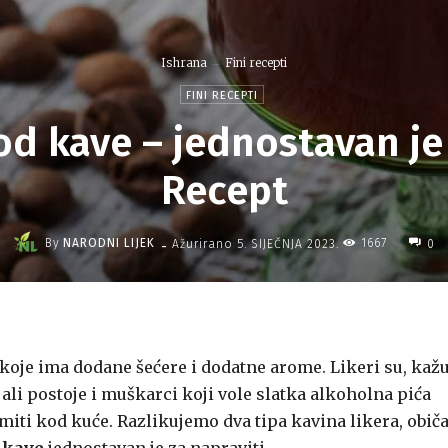
Ishrana
Fini recepti
FINI RECEPTI
od kave – jednostavan je 
Recept
-
By
NARODNI LIJEK
1667
Ažurirano
5. SIJEČNJA 2023.
0
e koje ima dodane šećere i dodatne arome. Likeri su, kažu
 ali postoje i muškarci koji vole slatka alkoholna pića
miti kod kuće. Razlikujemo dva tipa kavina likera, obič