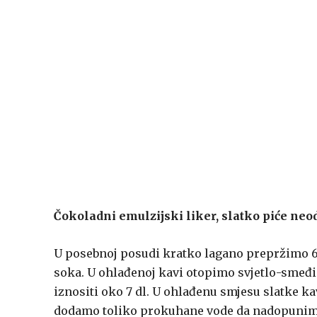
Čokoladni emulzijski liker, slatko piće neo
U posebnoj posudi kratko lagano prepržimo 
soka. U ohlađenoj kavi otopimo svjetlo-smeđi 
iznositi oko 7 dl. U ohlađenu smjesu slatke kav
dodamo toliko prokuhane vode da nadopunimo