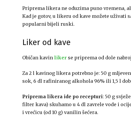
Priprema likera ne oduzima puno vremena, ali 
Kad je gotov, u likeru od kave možete uživati 
popularni bijeli ruski.
Liker od kave
Običan kavin
liker
se priprema od dole nabroj
Za 2 l kavinog likera potrebno je: 50 g mljeve
sok, 6 dl rafiniranog alkohola 96% ili 1,5 l d
Priprema likera ide po recepturi
: 50 g svjež
filter kava) skuhamo u 4 dl zavrele vode i oc
i vrećicu (od 10 g) vanilin šećera.