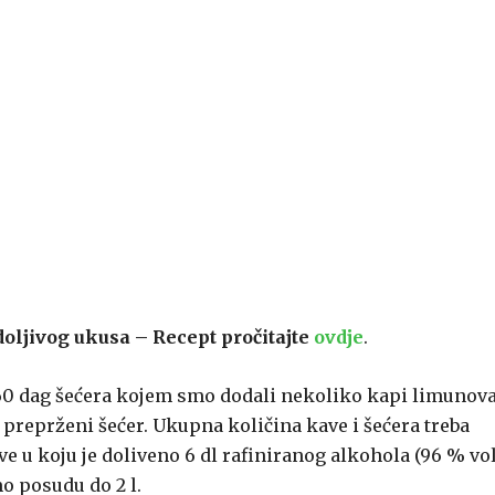
doljivog ukusa – Recept pročitajte
ovdje
.
60 dag šećera kojem smo dodali nekoliko kapi limunov
preprženi šećer. Ukupna količina kave i šećera treba
e u koju je doliveno 6 dl rafiniranog alkohola (96 % vol
 posudu do 2 l.