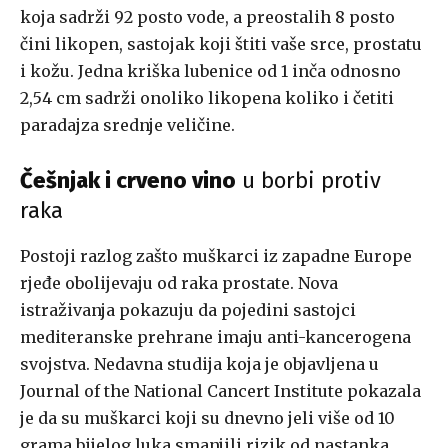
koja sadrži 92 posto vode, a preostalih 8 posto
čini likopen, sastojak koji štiti vaše srce, prostatu
i kožu. Jedna kriška lubenice od 1 inča odnosno
2,54 cm sadrži onoliko likopena koliko i četiti
paradajza srednje veličine.
Češnjak i crveno vino
u borbi protiv
raka
Postoji razlog zašto muškarci iz zapadne Europe
rjeđe obolijevaju od raka prostate. Nova
istraživanja pokazuju da pojedini sastojci
mediteranske prehrane imaju anti-kancerogena
svojstva. Nedavna studija koja je objavljena u
Journal of the National Cancert Institute pokazala
je da su muškarci koji su dnevno jeli više od 10
grama bijelog luka smanjili rizik od nastanka