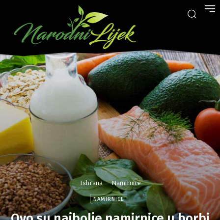
Ishrana
Namirnice
NAMIRNICE
Ovo su najbolje namirnice u borbi