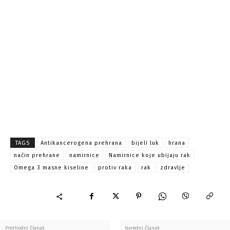
TAGS
Antikancerogena prehrana
bijeli luk
hrana
način prehrane
namirnice
Namirnice koje ubijaju rak
Omega 3 masne kiseline
protiv raka
rak
zdravlje
Prethodni članak
Naredni članak