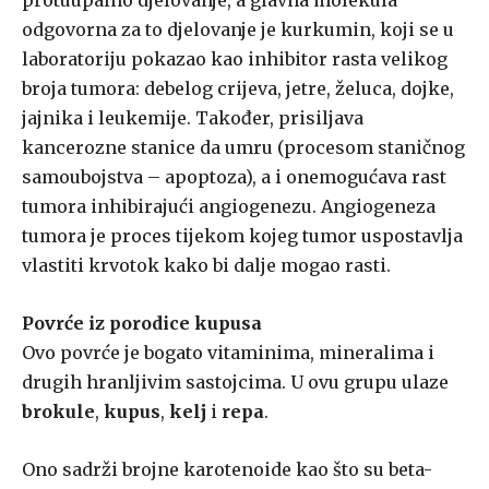
protuupalno djelovanje, a glavna molekula
odgovorna za to djelovanje je kurkumin, koji se u
laboratoriju pokazao kao inhibitor rasta velikog
broja tumora: debelog crijeva, jetre, želuca, dojke,
jajnika i leukemije. Također, prisiljava
kancerozne stanice da umru (procesom staničnog
samoubojstva – apoptoza), a i onemogućava rast
tumora inhibirajući angiogenezu. Angiogeneza
tumora je proces tijekom kojeg tumor uspostavlja
vlastiti krvotok kako bi dalje mogao rasti.
Povrće iz porodice kupusa
Ovo povrće je bogato vitaminima, mineralima i
drugih hranljivim sastojcima. U ovu grupu ulaze
brokule
,
kupus
,
kelj
i
repa
.
Ono sadrži brojne karotenoide kao što su beta-