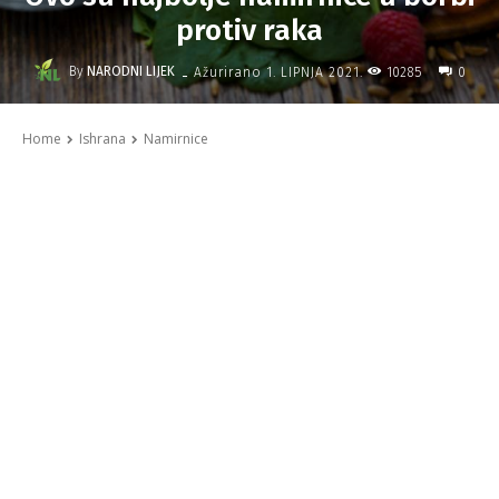
protiv raka
-
By
NARODNI LIJEK
10285
Ažurirano
1. LIPNJA 2021.
0
Home
Ishrana
Namirnice