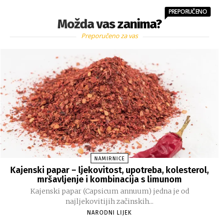
PREPORUČENO
Možda vas zanima?
Preporučeno za vas
NAMIRNICE
Kajenski papar – ljekovitost, upotreba, kolesterol,
mršavljenje i kombinacija s limunom
Kajenski papar (Capsicum annuum) jedna je od
najljekovitijih začinskih...
NARODNI LIJEK