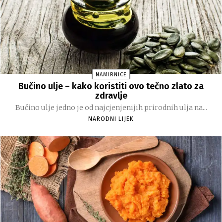
NAMIRNICE
Bučino ulje – kako koristiti ovo tečno zlato za
zdravlje
Bučino ulje jedno je od najcjenjenijih prirodnih ulja na...
NARODNI LIJEK