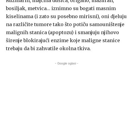
Ružmarin, majčina dušica, origano, mažuran,
bosiljak, metvica… iznimno su bogati masnim
kiselinama (i zato su posebno mirisni), oni djeluju
na različite tumore tako što potiču samouništenje
malignih stanica (apoptozu) i smanjuju njihovo
širenje blokirajući enzime koje maligne stanice
trebaju da bi zahvatile okolna tkiva.
- Google oglasi -