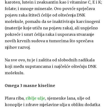
karoten, lutein i zeaksantin kao i vitamine C, E i K;
folate; i mnoge minerale. Ovo povrće sprječava
pojavu raka štiteći ćelije od oštećenja DNK
molekule, pomažu da se inaktiviraju karcinogeni
(materije koje utiču na pojavu raka), ali uspješno
pokreće i smrt ćelija raka i usporava stvaranje
novih krvnih sudova u tumorima što sprečava
njihov razvoj.
Na sve ovo, tu je i zaštita od slobodnih radikala
koji među supstancama i najčešće oštećuju DNK
molekulu.
Omega 3 masne kiseline
Plava riba,
riblje ulje
, sjemenke lana, ulje od
konoplje i zdrave mješavine ulja u obliku dodatka