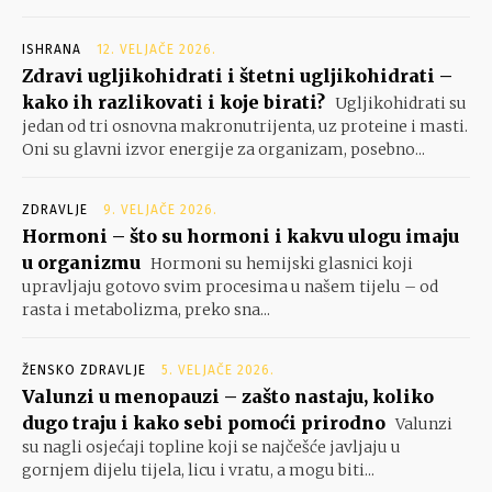
ISHRANA
12. VELJAČE 2026.
Zdravi ugljikohidrati i štetni ugljikohidrati –
kako ih razlikovati i koje birati?
Ugljikohidrati su
jedan od tri osnovna makronutrijenta, uz proteine i masti.
Oni su glavni izvor energije za organizam, posebno...
ZDRAVLJE
9. VELJAČE 2026.
Hormoni – što su hormoni i kakvu ulogu imaju
u organizmu
Hormoni su hemijski glasnici koji
upravljaju gotovo svim procesima u našem tijelu – od
rasta i metabolizma, preko sna...
ŽENSKO ZDRAVLJE
5. VELJAČE 2026.
Valunzi u menopauzi – zašto nastaju, koliko
dugo traju i kako sebi pomoći prirodno
Valunzi
su nagli osjećaji topline koji se najčešće javljaju u
gornjem dijelu tijela, licu i vratu, a mogu biti...