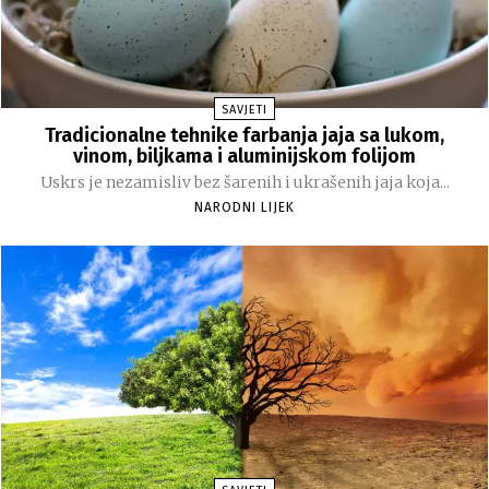
SAVJETI
Tradicionalne tehnike farbanja jaja sa lukom,
vinom, biljkama i aluminijskom folijom
Uskrs je nezamisliv bez šarenih i ukrašenih jaja koja...
NARODNI LIJEK