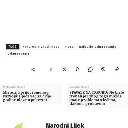
TAGS
kako odmrznuti meso
meso
najbolje odmrzavanje
odmrzavanje
Prethodni članak
Naredni članak
Misterija prijevremenog
SPAVATE NA TRBUHU? Ne biste
razvoja: Djeca već sa dvije
trebali jer zbog toga možda
godine ulaze u pubertet
imate problema s leđima,
tlakom i probavom
Narodni Lijek