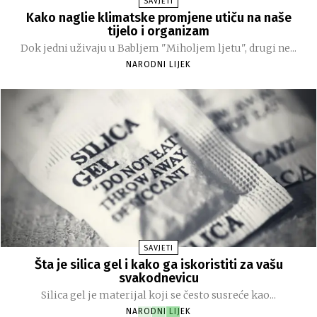
SAVJETI
Kako naglie klimatske promjene utiču na naše
tijelo i organizam
Dok jedni uživaju u Babljem "Miholjem ljetu", drugi ne...
NARODNI LIJEK
SAVJETI
Šta je silica gel i kako ga iskoristiti za vašu
svakodnevicu
Silica gel je materijal koji se često susreće kao...
NARODNI LIJEK