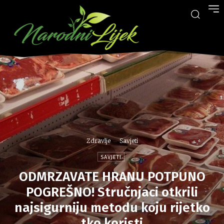
Zdravlje
Savjeti
SAVJETI
ODMRZAVATE HRANU POTPUNO
POGREŠNO! Stručnjaci otkrili
najsigurniju metodu koju rijetko
tko koristi