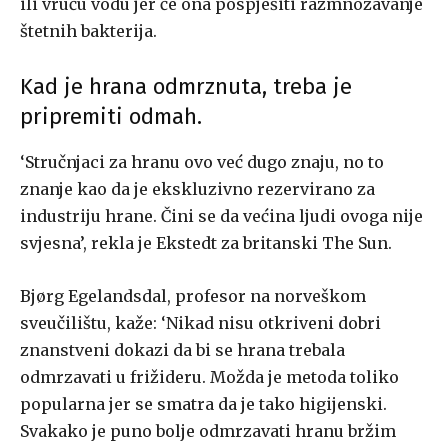
ili vruću vodu jer će ona pospješiti razmnožavanje
štetnih bakterija.
Kad je hrana odmrznuta, treba je
pripremiti odmah.
‘Stručnjaci za hranu ovo već dugo znaju, no to
znanje kao da je ekskluzivno rezervirano za
industriju hrane. Čini se da većina ljudi ovoga nije
svjesna’, rekla je Ekstedt za britanski The Sun.
Bjørg Egelandsdal, profesor na norveškom
sveučilištu, kaže: ‘Nikad nisu otkriveni dobri
znanstveni dokazi da bi se hrana trebala
odmrzavati u frižideru. Možda je metoda toliko
popularna jer se smatra da je tako higijenski.
Svakako je puno bolje odmrzavati hranu bržim