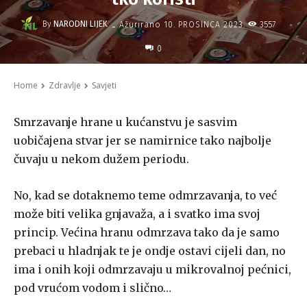
-
By
NARODNI LIJEK
3557
Ažurirano
10. PROSINCA 2023.
0
Home
Zdravlje
Savjeti
Smrzavanje hrane u kućanstvu je sasvim
uobičajena stvar jer se namirnice tako najbolje
čuvaju u nekom dužem periodu.
No, kad se dotaknemo teme odmrzavanja, to već
može biti velika gnjavaža, a i svatko ima svoj
princip. Većina hranu odmrzava tako da je samo
prebaci u hladnjak te je ondje ostavi cijeli dan, no
ima i onih koji odmrzavaju u mikrovalnoj pećnici,
pod vrućom vodom i slično…