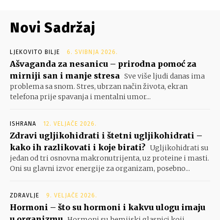
Novi Sadržaj
LJEKOVITO BILJE
6. SVIBNJA 2026.
Ašvaganda za nesanicu – prirodna pomoć za
mirniji san i manje stresa
Sve više ljudi danas ima
problema sa snom. Stres, ubrzan način života, ekran
telefona prije spavanja i mentalni umor...
ISHRANA
12. VELJAČE 2026.
Zdravi ugljikohidrati i štetni ugljikohidrati –
kako ih razlikovati i koje birati?
Ugljikohidrati su
jedan od tri osnovna makronutrijenta, uz proteine i masti.
Oni su glavni izvor energije za organizam, posebno...
ZDRAVLJE
9. VELJAČE 2026.
Hormoni – što su hormoni i kakvu ulogu imaju
u organizmu
Hormoni su hemijski glasnici koji