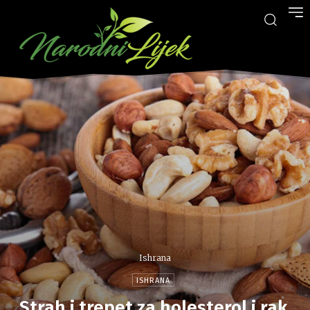
Ishrana
ISHRANA
Strah i trepet za holesterol i rak,