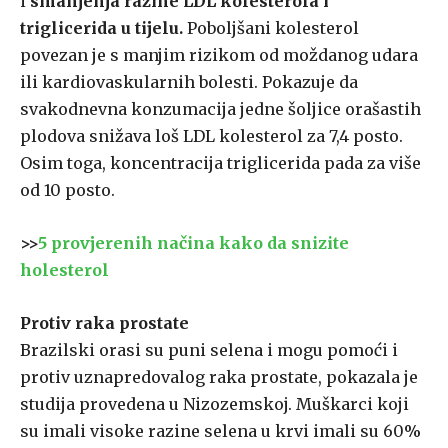
i
smanjenja razine LDL kolesterola i
triglicerida u tijelu.
Poboljšani kolesterol
povezan je s manjim rizikom od moždanog udara
ili kardiovaskularnih bolesti. Pokazuje da
svakodnevna konzumacija jedne šoljice orašastih
plodova snižava loš LDL kolesterol za 7,4 posto.
Osim toga, koncentracija triglicerida pada za više
od 10 posto.
>>
5 provjerenih načina kako da snizite
holesterol
Protiv raka prostate
Brazilski orasi su puni selena i mogu pomoći i
protiv uznapredovalog raka prostate, pokazala je
studija provedena u Nizozemskoj. Muškarci koji
su imali visoke razine selena u krvi imali su 60%