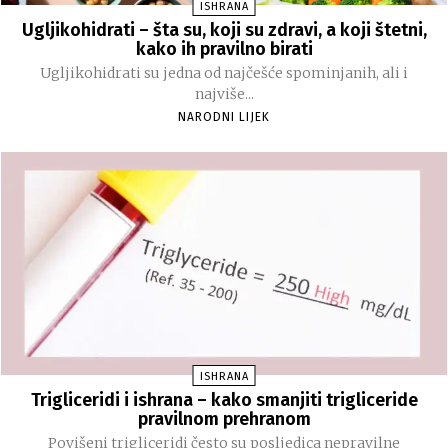
ISHRANA
Ugljikohidrati – šta su, koji su zdravi, a koji štetni,
kako ih pravilno birati
Ugljikohidrati su jedna od najčešće spominjanih, ali i
najviše...
NARODNI LIJEK
ISHRANA
Trigliceridi i ishrana – kako smanjiti trigliceride
pravilnom prehranom
Povišeni trigliceridi često su posljedica nepravilne