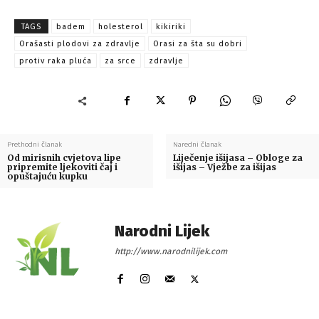
TAGS
badem
holesterol
kikiriki
Orašasti plodovi za zdravlje
Orasi za šta su dobri
protiv raka pluća
za srce
zdravlje
Prethodni članak
Naredni članak
Od mirisnih cvjetova lipe
Liječenje išijasa – Obloge za
pripremite ljekoviti čaj i
išijas – Vježbe za išijas
opuštajuću kupku
Narodni Lijek
http://www.narodnilijek.com