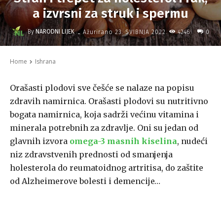
a izvrsni za struk i spermu
-
By
NARODNI LIJEK
4246
Ažurirano
23. SVIBNJA 2022.
0
Home
Ishrana
Orašasti plodovi sve češće se nalaze na popisu
zdravih namirnica. Orašasti plodovi su nutritivno
bogata namirnica, koja sadrži većinu vitamina i
minerala potrebnih za zdravlje. Oni su jedan od
glavnih izvora
omega-3 masnih kiselina
, nudeći
niz zdravstvenih prednosti od smanjenja
holesterola do reumatoidnog artritisa, do zaštite
od Alzheimerove bolesti i demencije…