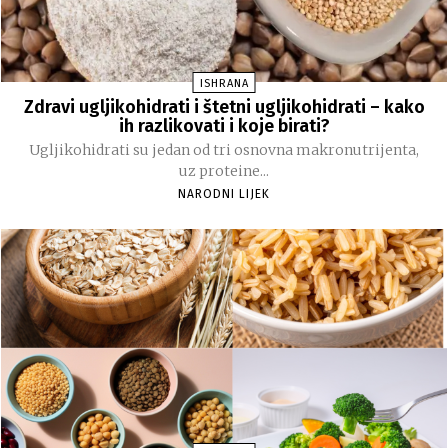
ISHRANA
Zdravi ugljikohidrati i štetni ugljikohidrati – kako
ih razlikovati i koje birati?
Ugljikohidrati su jedan od tri osnovna makronutrijenta,
uz proteine...
NARODNI LIJEK