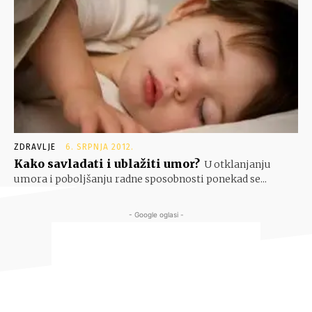
ZDRAVLJE
6. SRPNJA 2012.
Kako savladati i ublažiti umor?
U otklanjanju
umora i poboljšanju radne sposobnosti ponekad se...
- Google oglasi -