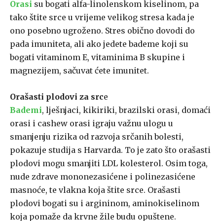
Orasi
su bogati alfa-linolenskom kiselinom, pa
tako štite srce u vrijeme velikog stresa kada je
ono posebno ugroženo. Stres obično dovodi do
pada imuniteta, ali ako jedete bademe koji su
bogati vitaminom E, vitaminima B skupine i
magnezijem, sačuvat ćete imunitet.
Orašasti plodovi za src
e
Bademi
, lješnjaci, kikiriki, brazilski orasi, domaći
orasi i cashew orasi igraju važnu ulogu u
smanjenju rizika od razvoja srčanih bolesti,
pokazuje studija s Harvarda. To je zato što orašasti
plodovi mogu smanjiti LDL kolesterol. Osim toga,
nude zdrave mononezasićene i polinezasićene
masnoće, te vlakna koja štite srce. Orašasti
plodovi bogati su i argininom, aminokiselinom
koja pomaže da krvne žile budu opuštene.