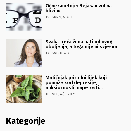
Očne smetnje: Nejasan vid na
blizinu
15. SRPNJA 2016.
Svaka treća žena pati od ovog
oboljenja, a toga nije ni svjesna
12. SVIBNJA 2022.
Matičnjak prirodni lijek koji
pomaže kod depresije,
anksioznosti, napetosti…
18. VELJAČE 2021.
Kategorije