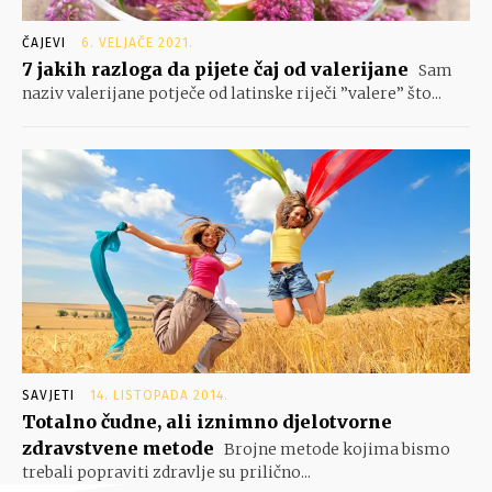
ČAJEVI
6. VELJAČE 2021.
7 jakih razloga da pijete čaj od valerijane
Sam
naziv valerijane potječe od latinske riječi ”valere” što...
SAVJETI
14. LISTOPADA 2014.
Totalno čudne, ali iznimno djelotvorne
zdravstvene metode
Brojne metode kojima bismo
trebali popraviti zdravlje su prilično...