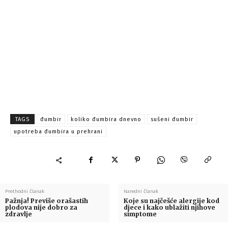
TAGS
đumbir
koliko đumbira dnevno
sušeni đumbir
upotreba đumbira u prehrani
Prethodni članak
Naredni članak
Pažnja! Previše orašastih
Koje su najčešće alergije kod
plodova nije dobro za
djece i kako ublažiti njihove
zdravlje
simptome