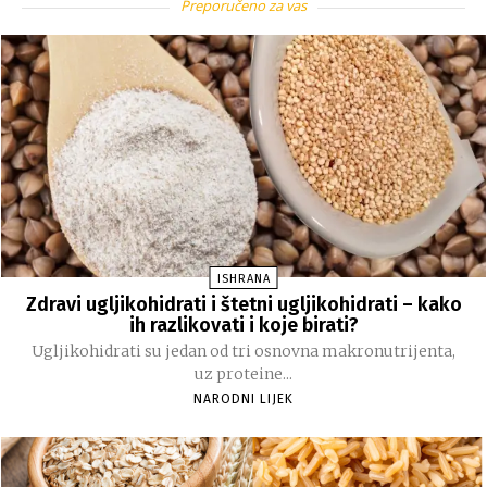
Preporučeno za vas
ISHRANA
Zdravi ugljikohidrati i štetni ugljikohidrati – kako
ih razlikovati i koje birati?
Ugljikohidrati su jedan od tri osnovna makronutrijenta,
uz proteine...
NARODNI LIJEK