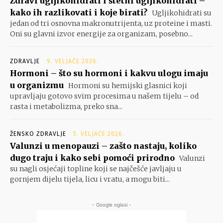
Zdravi ugljikohidrati i štetni ugljikohidrati –
kako ih razlikovati i koje birati?
Ugljikohidrati su
jedan od tri osnovna makronutrijenta, uz proteine i masti.
Oni su glavni izvor energije za organizam, posebno...
ZDRAVLJE
9. VELJAČE 2026.
Hormoni – što su hormoni i kakvu ulogu imaju
u organizmu
Hormoni su hemijski glasnici koji
upravljaju gotovo svim procesima u našem tijelu – od
rasta i metabolizma, preko sna...
ŽENSKO ZDRAVLJE
5. VELJAČE 2026.
Valunzi u menopauzi – zašto nastaju, koliko
dugo traju i kako sebi pomoći prirodno
Valunzi
su nagli osjećaji topline koji se najčešće javljaju u
gornjem dijelu tijela, licu i vratu, a mogu biti...
- Google oglasi -