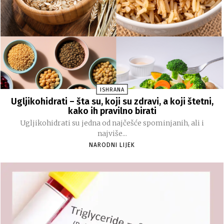
ISHRANA
Ugljikohidrati – šta su, koji su zdravi, a koji štetni,
kako ih pravilno birati
Ugljikohidrati su jedna od najčešće spominjanih, ali i
najviše...
NARODNI LIJEK