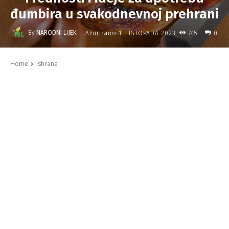
đumbira u svakodnevnoj prehrani
-
By
NARODNI LIJEK
745
Ažurirano
1. LISTOPADA 2023.
0
Home
Ishrana