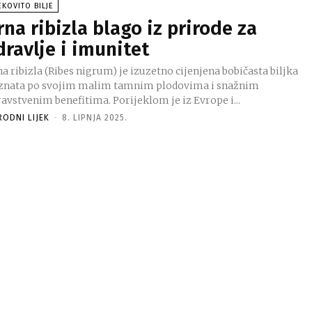
EKOVITO BILJE
rna ribizla blago iz prirode za
dravlje i imunitet
a ribizla (Ribes nigrum) je izuzetno cijenjena bobičasta biljka
znata po svojim malim tamnim plodovima i snažnim
avstvenim benefitima. Porijeklom je iz Evrope i...
RODNI LIJEK
-
8. LIPNJA 2025.