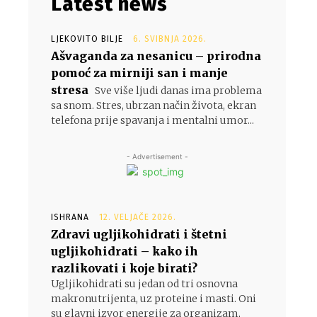
Latest news
LJEKOVITO BILJE
6. SVIBNJA 2026.
Ašvaganda za nesanicu – prirodna
pomoć za mirniji san i manje
stresa
Sve više ljudi danas ima problema
sa snom. Stres, ubrzan način života, ekran
telefona prije spavanja i mentalni umor...
- Advertisement -
ISHRANA
12. VELJAČE 2026.
Zdravi ugljikohidrati i štetni
ugljikohidrati – kako ih
razlikovati i koje birati?
Ugljikohidrati su jedan od tri osnovna
makronutrijenta, uz proteine i masti. Oni
su glavni izvor energije za organizam,