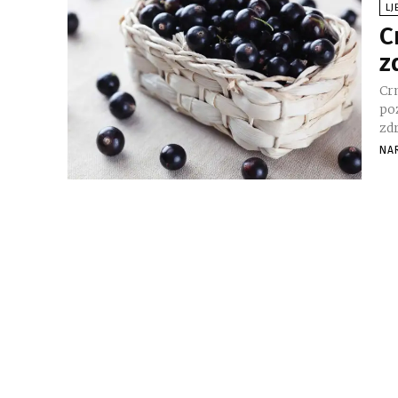
LJ
C
z
Crn
po
zdr
NA