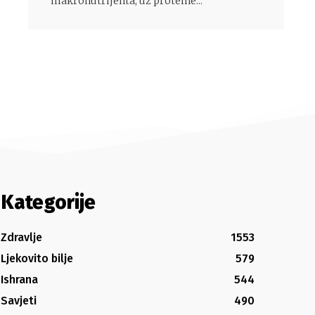
makronutrijenta, uz proteine...
Kategorije
Zdravlje
1553
Ljekovito bilje
579
Ishrana
544
Savjeti
490