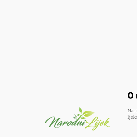
O
Naro
ljek