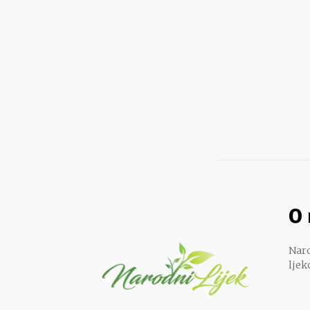
O
Naro
ljek