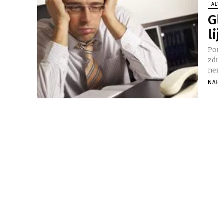
AL
G
l
Por
zd
nem
NA