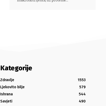
makronutrijenta, uz proteine...
Kategorije
Zdravlje
1553
Ljekovito bilje
579
Ishrana
544
Savjeti
490