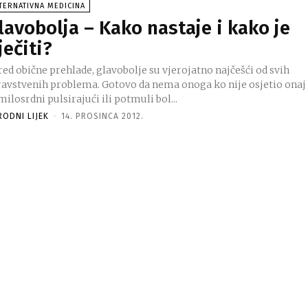
TERNATIVNA MEDICINA
lavobolja – Kako nastaje i kako je
iječiti?
ed obične prehlade, glavobolje su vjerojatno najčešći od svih
ravstvenih problema. Gotovo da nema onoga ko nije osjetio onaj
ilosrdni pulsirajući ili potmuli bol...
RODNI LIJEK
-
14. PROSINCA 2012.