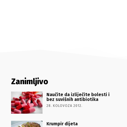
Zanimljivo
Naučite da izliječite bolesti i
bez suvišnih antibiotika
28. KOLOVOZA 2012.
Krumpir dijeta