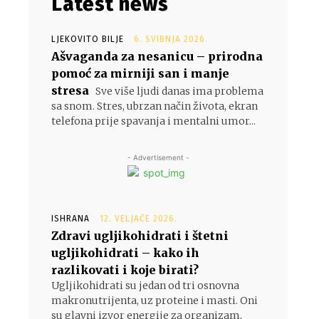
Latest news
LJEKOVITO BILJE
6. SVIBNJA 2026.
Ašvaganda za nesanicu – prirodna
pomoć za mirniji san i manje
stresa
Sve više ljudi danas ima problema
sa snom. Stres, ubrzan način života, ekran
telefona prije spavanja i mentalni umor...
- Advertisement -
ISHRANA
12. VELJAČE 2026.
Zdravi ugljikohidrati i štetni
ugljikohidrati – kako ih
razlikovati i koje birati?
Ugljikohidrati su jedan od tri osnovna
makronutrijenta, uz proteine i masti. Oni
su glavni izvor energije za organizam,