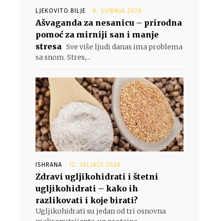
LJEKOVITO BILJE
6. SVIBNJA 2026.
Ašvaganda za nesanicu – prirodna
pomoć za mirniji san i manje
stresa
Sve više ljudi danas ima problema
sa snom. Stres,...
ISHRANA
12. VELJAČE 2026.
Zdravi ugljikohidrati i štetni
ugljikohidrati – kako ih
razlikovati i koje birati?
Ugljikohidrati su jedan od tri osnovna