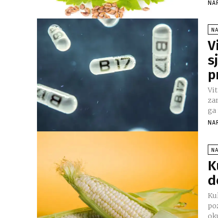
NA
N
V
s
p
Vit
za
ga
NA
N
K
d
Kuk
po
oku