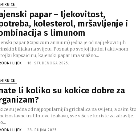
AMIRNICE
ajenski papar – ljekovitost,
potreba, kolesterol, mršavljenje i
ombinacija s limunom
jenski papar (Capsicum annuum) jedna je od najljekovitijih
inskih biljaka na svijetu. Poznat po svojoj ljutini i aktivnom
stojku kapsaicinu, kajenski papar ima snažno...
RODNI LIJEK
-
16. STUDENOGA 2025.
AMIRNICE
nate li koliko su kokice dobre za
rganizam?
ice su jedna od najpopularnijih grickalica na svijetu, a osim što
neizostavne uz filmove i zabavu, sve više se koriste za zdravlje.
o...
RODNI LIJEK
-
28. RUJNA 2025.