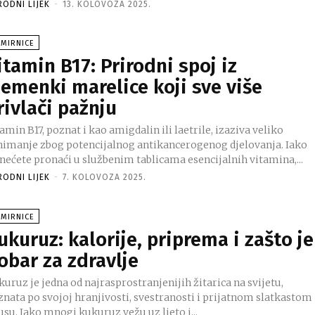
RODNI LIJEK
-
13. KOLOVOZA 2025.
AMIRNICE
itamin B17: Prirodni spoj iz
jemenki marelice koji sve više
rivlači pažnju
amin B17, poznat i kao amigdalin ili laetrile, izaziva veliko
nimanje zbog potencijalnog antikancerogenog djelovanja. Iako
 nećete pronaći u službenim tablicama esencijalnih vitamina,...
RODNI LIJEK
-
7. KOLOVOZA 2025.
AMIRNICE
ukuruz: kalorije, priprema i zašto je
obar za zdravlje
uruz je jedna od najrasprostranjenijih žitarica na svijetu,
znata po svojoj hranjivosti, svestranosti i prijatnom slatkastom
su. Iako mnogi kukuruz vežu uz ljeto i...