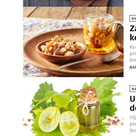
N
Z
k
Ko
pr
kor
NA
N
U
d
Ul
pr
hra