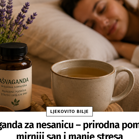
LJEKOVITO BILJE
anda za nesanicu – prirodna po
mirniji san i manje stresa