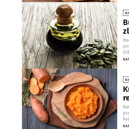
N
B
z
Buč
po
(ti
NA
N
K
r
Bat
pre
kuh
NA