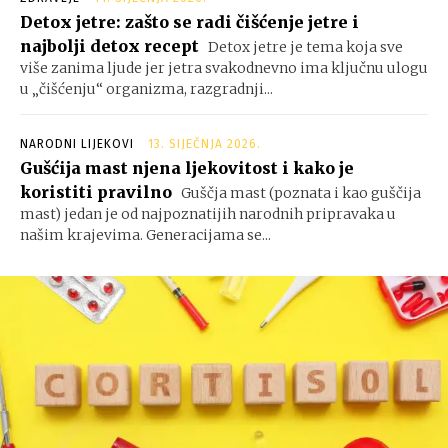
Detox jetre: zašto se radi čišćenje jetre i
najbolji detox recept
Detox jetre je tema koja sve
više zanima ljude jer jetra svakodnevno ima ključnu ulogu
u „čišćenju“ organizma, razgradnji...
NARODNI LIJEKOVI
13. SIJEČNJA 2026.
Gušćija mast njena ljekovitost i kako je
koristiti pravilno
Guščja mast (poznata i kao guščija
mast) jedan je od najpoznatijih narodnih pripravaka u
našim krajevima. Generacijama se...