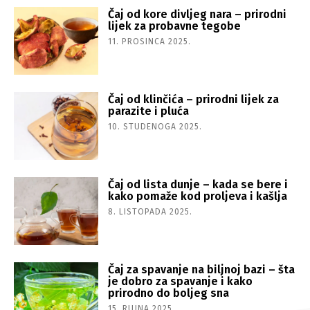
Čaj od kore divljeg nara – prirodni
lijek za probavne tegobe
11. PROSINCA 2025.
Čaj od klinčića – prirodni lijek za
parazite i pluća
10. STUDENOGA 2025.
Čaj od lista dunje – kada se bere i
kako pomaže kod proljeva i kašlja
8. LISTOPADA 2025.
Čaj za spavanje na biljnoj bazi – šta
je dobro za spavanje i kako
prirodno do boljeg sna
15. RUJNA 2025.