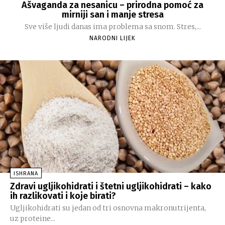
Ašvaganda za nesanicu – prirodna pomoć za
mirniji san i manje stresa
Sve više ljudi danas ima problema sa snom. Stres,...
NARODNI LIJEK
ISHRANA
Zdravi ugljikohidrati i štetni ugljikohidrati – kako
ih razlikovati i koje birati?
Ugljikohidrati su jedan od tri osnovna makronutrijenta,
uz proteine...