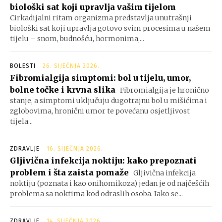
biološki sat koji upravlja vašim tijelom
Cirkadijalni ritam organizma predstavlja unutrašnji
biološki sat koji upravlja gotovo svim procesima u našem
tijelu – snom, budnošću, hormonima,...
BOLESTI
26. SIJEČNJA 2026.
Fibromialgija simptomi: bol u tijelu, umor,
bolne točke i krvna slika
Fibromialgija je hronično
stanje, a simptomi uključuju dugotrajnu bol u mišićima i
zglobovima, hronični umor te povećanu osjetljivost
tijela...
ZDRAVLJE
16. SIJEČNJA 2026.
Gljivična infekcija noktiju: kako prepoznati
problem i šta zaista pomaže
Gljivična infekcija
noktiju (poznata i kao onihomikoza) jedan je od najčešćih
problema sa noktima kod odraslih osoba. Iako se...
ZDRAVLJE
14. SIJEČNJA 2026.