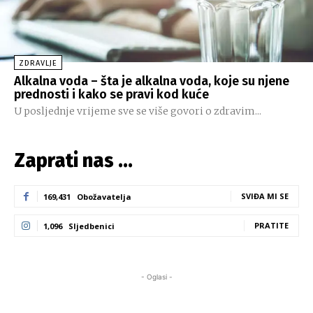
ZDRAVLJE
Alkalna voda – šta je alkalna voda, koje su njene
prednosti i kako se pravi kod kuće
U posljednje vrijeme sve se više govori o zdravim...
Zaprati nas ...
SVIĐA MI SE
169,431
Obožavatelja
PRATITE
1,096
Sljedbenici
- Oglasi -