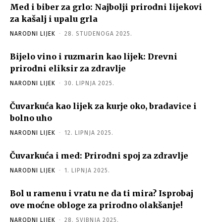
Med i biber za grlo: Najbolji prirodni lijekovi
za kašalj i upalu grla
NARODNI LIJEK
-
28. STUDENOGA 2025.
Bijelo vino i ruzmarin kao lijek: Drevni
prirodni eliksir za zdravlje
NARODNI LIJEK
-
30. LIPNJA 2025.
Čuvarkuća kao lijek za kurje oko, bradavice i
bolno uho
NARODNI LIJEK
-
12. LIPNJA 2025.
Čuvarkuća i med: Prirodni spoj za zdravlje
NARODNI LIJEK
-
1. LIPNJA 2025.
Bol u ramenu i vratu ne da ti mira? Isprobaj
ove moćne obloge za prirodno olakšanje!
NARODNI LIJEK
-
28. SVIBNJA 2025.