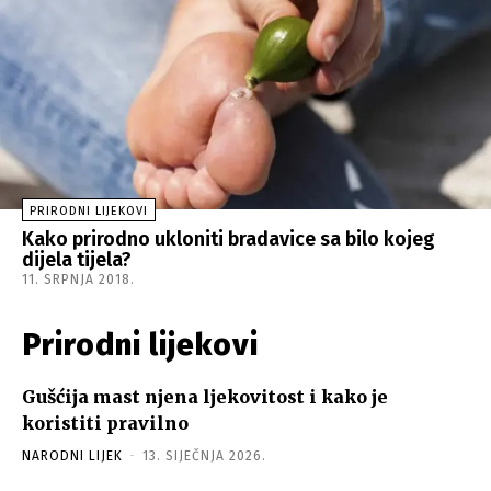
PRIRODNI LIJEKOVI
Kako prirodno ukloniti bradavice sa bilo kojeg
dijela tijela?
11. SRPNJA 2018.
Prirodni lijekovi
Gušćija mast njena ljekovitost i kako je
koristiti pravilno
NARODNI LIJEK
-
13. SIJEČNJA 2026.