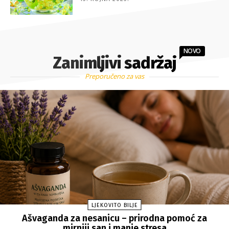
NOVO
Zanimljivi sadržaj
Preporučeno za vas
LJEKOVITO BILJE
Ašvaganda za nesanicu – prirodna pomoć za
mirniji san i manje stresa