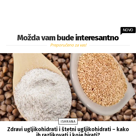
NOVO
Možda vam bude interesantno
Preporučeno za vas!
ISHRANA
Zdravi ugljikohidrati i štetni ugljikohidrati – kako
ih razlikovati i koje birati?