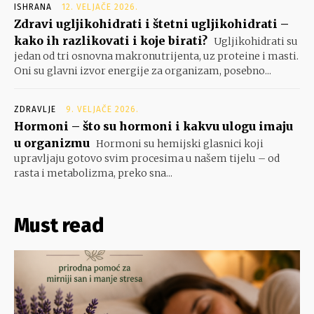
ISHRANA
12. VELJAČE 2026.
Zdravi ugljikohidrati i štetni ugljikohidrati –
kako ih razlikovati i koje birati?
Ugljikohidrati su
jedan od tri osnovna makronutrijenta, uz proteine i masti.
Oni su glavni izvor energije za organizam, posebno...
ZDRAVLJE
9. VELJAČE 2026.
Hormoni – što su hormoni i kakvu ulogu imaju
u organizmu
Hormoni su hemijski glasnici koji
upravljaju gotovo svim procesima u našem tijelu – od
rasta i metabolizma, preko sna...
Must read