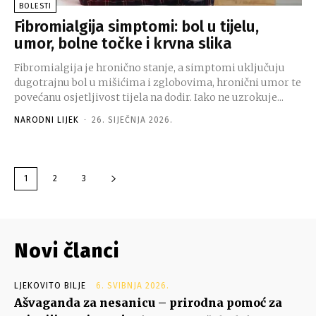
BOLESTI
Fibromialgija simptomi: bol u tijelu,
umor, bolne točke i krvna slika
Fibromialgija je hronično stanje, a simptomi uključuju
dugotrajnu bol u mišićima i zglobovima, hronični umor te
povećanu osjetljivost tijela na dodir. Iako ne uzrokuje...
NARODNI LIJEK
-
26. SIJEČNJA 2026.
1
2
3
Novi članci
LJEKOVITO BILJE
6. SVIBNJA 2026.
Ašvaganda za nesanicu – prirodna pomoć za