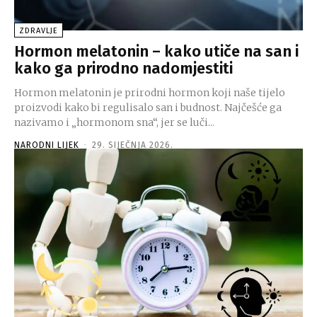
ZDRAVLJE
Hormon melatonin – kako utiče na san i
kako ga prirodno nadomjestiti
Hormon melatonin je prirodni hormon koji naše tijelo
proizvodi kako bi regulisalo san i budnost. Najčešće ga
nazivamo i „hormonom sna“, jer se luči...
NARODNI LIJEK
-
29. SIJEČNJA 2026.