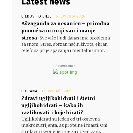
Latest news
LJEKOVITO BILJE
6. SVIBNJA 2026.
Ašvaganda za nesanicu – prirodna
pomoć za mirniji san i manje
stresa
Sve više ljudi danas ima problema
sa snom. Stres, ubrzan način života, ekran
telefona prije spavanja i mentalni umor...
- Advertisement -
ISHRANA
12. VELJAČE 2026.
Zdravi ugljikohidrati i štetni
ugljikohidrati – kako ih
razlikovati i koje birati?
Ugljikohidrati su jedan od tri osnovna
makronutrijenta, uz proteine i masti. Oni
su glavni izvor energije za organizam,