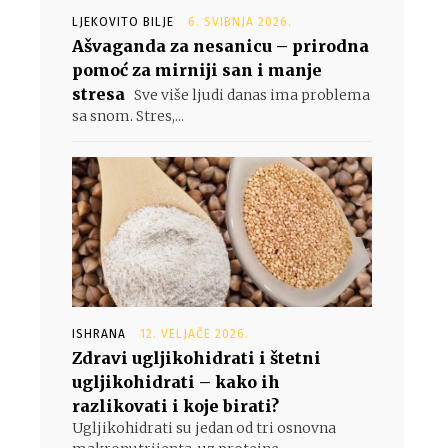
LJEKOVITO BILJE
6. SVIBNJA 2026.
Ašvaganda za nesanicu – prirodna
pomoć za mirniji san i manje
stresa
Sve više ljudi danas ima problema
sa snom. Stres,...
ISHRANA
12. VELJAČE 2026.
Zdravi ugljikohidrati i štetni
ugljikohidrati – kako ih
razlikovati i koje birati?
Ugljikohidrati su jedan od tri osnovna