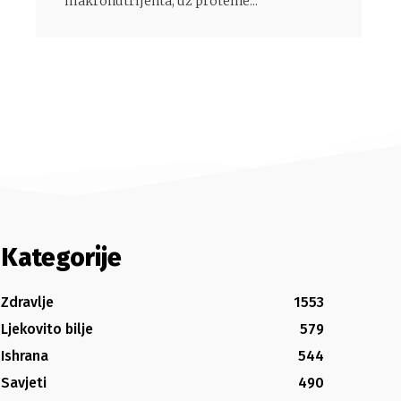
makronutrijenta, uz proteine...
Kategorije
Zdravlje
1553
Ljekovito bilje
579
Ishrana
544
Savjeti
490