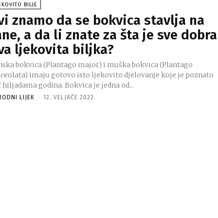
EKOVITO BILJE
vi znamo da se bokvica stavlja na
ane, a da li znate za šta je sve dobra
va ljekovita biljka?
nska bokvica (Plantago major) i muška bokvica (Plantago
nceolata) imaju gotovo isto ljekovito djelovanje koje je poznato
 hiljadama godina. Bokvica je jedna od...
RODNI LIJEK
-
12. VELJAČE 2022.