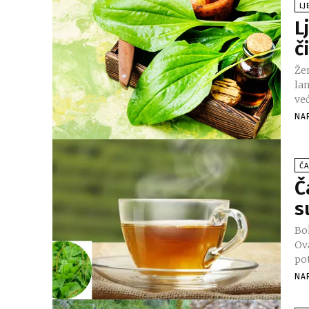
LJ
L
č
Že
la
već
NA
ČA
Č
s
Bo
Ova
po
NA