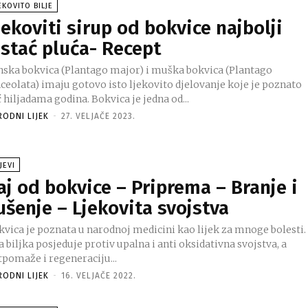
EKOVITO BILJE
jekoviti sirup od bokvice najbolji
istać pluća- Recept
nska bokvica (Plantago major) i muška bokvica (Plantago
nceolata) imaju gotovo isto ljekovito djelovanje koje je poznato
 hiljadama godina. Bokvica je jedna od...
RODNI LIJEK
-
27. VELJAČE 2023.
JEVI
aj od bokvice – Priprema – Branje i
ušenje – Ljekovita svojstva
kvica je poznata u narodnoj medicini kao lijek za mnoge bolesti.
 biljka posjeduje protiv upalna i anti oksidativna svojstva, a
tpomaže i regeneraciju...
RODNI LIJEK
-
16. VELJAČE 2022.