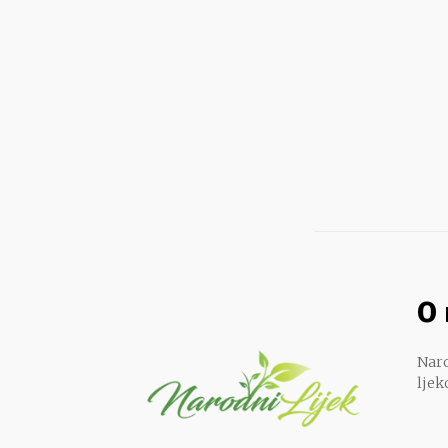
O
Naro
ljek