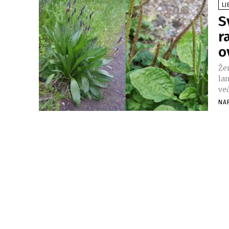
LJ
S
r
o
Že
la
već
NA