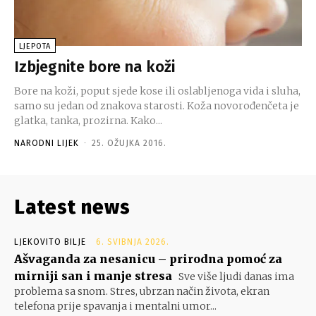
LJEPOTA
Izbjegnite bore na koži
Bore na koži, poput sjede kose ili oslabljenoga vida i sluha,
samo su jedan od znakova starosti. Koža novorođenčeta je
glatka, tanka, prozirna. Kako...
NARODNI LIJEK
-
25. OŽUJKA 2016.
Latest news
LJEKOVITO BILJE
6. SVIBNJA 2026.
Ašvaganda za nesanicu – prirodna pomoć za
mirniji san i manje stresa
Sve više ljudi danas ima
problema sa snom. Stres, ubrzan način života, ekran
telefona prije spavanja i mentalni umor...