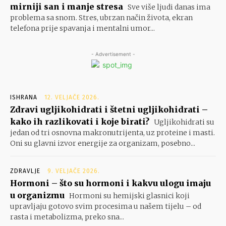
mirniji san i manje stresa
Sve više ljudi danas ima
problema sa snom. Stres, ubrzan način života, ekran
telefona prije spavanja i mentalni umor...
- Advertisement -
ISHRANA
12. VELJAČE 2026.
Zdravi ugljikohidrati i štetni ugljikohidrati –
kako ih razlikovati i koje birati?
Ugljikohidrati su
jedan od tri osnovna makronutrijenta, uz proteine i masti.
Oni su glavni izvor energije za organizam, posebno...
ZDRAVLJE
9. VELJAČE 2026.
Hormoni – što su hormoni i kakvu ulogu imaju
u organizmu
Hormoni su hemijski glasnici koji
upravljaju gotovo svim procesima u našem tijelu – od
rasta i metabolizma, preko sna...