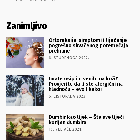
Zanimljivo
Ortoreksija, simptomi i liječenje
pogrešno shvačenog poremećaja
prehrane
6. STUDENOGA 2022.
Imate osip i crvenilo na koži?
Provjerite da li ste alergični na
hladnoću – evo i kako!
6. LISTOPADA 2023.
Đumbir kao lijek – Šta sve liječi
korijen đumbira
10. VELJAČE 2021.