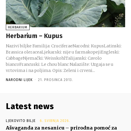
HERBARIUM
Herbarium – Kupus
Nazivi biljke Familija: CruciferaeNarodni: KupusLatinski:
Brassica oleraceaLjekarski: nije u farmakopejiEngleski:
CabbageNjemački: WeisskohlTalijanski: Cavolo
biancoFrancuski: Le chou blanc Nalazište: Uzgaja se u
vrtovima i na poljima. Opis: Zeleni i crveni...
NARODNI LIJEK
-
21. PROSINCA 2013.
Latest news
LJEKOVITO BILJE
6. SVIBNJA 2026.
Ašvaganda za nesanicu – prirodna pomoć za