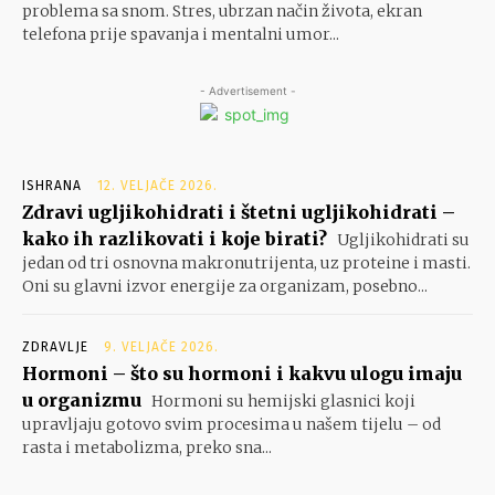
problema sa snom. Stres, ubrzan način života, ekran
telefona prije spavanja i mentalni umor...
- Advertisement -
ISHRANA
12. VELJAČE 2026.
Zdravi ugljikohidrati i štetni ugljikohidrati –
kako ih razlikovati i koje birati?
Ugljikohidrati su
jedan od tri osnovna makronutrijenta, uz proteine i masti.
Oni su glavni izvor energije za organizam, posebno...
ZDRAVLJE
9. VELJAČE 2026.
Hormoni – što su hormoni i kakvu ulogu imaju
u organizmu
Hormoni su hemijski glasnici koji
upravljaju gotovo svim procesima u našem tijelu – od
rasta i metabolizma, preko sna...