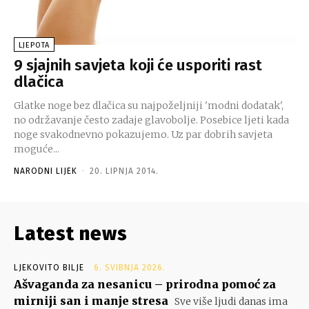
LJEPOTA
9 sjajnih savjeta koji će usporiti rast
dlačica
Glatke noge bez dlačica su najpoželjniji 'modni dodatak',
no održavanje često zadaje glavobolje. Posebice ljeti kada
noge svakodnevno pokazujemo. Uz par dobrih savjeta
moguće...
NARODNI LIJEK
-
20. LIPNJA 2014.
Latest news
LJEKOVITO BILJE
6. SVIBNJA 2026.
Ašvaganda za nesanicu – prirodna pomoć za
mirniji san i manje stresa
Sve više ljudi danas ima