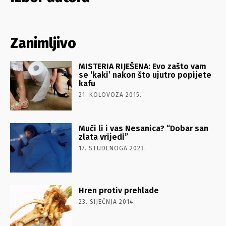
Zanimljivo
MISTERIA RIJEŠENA: Evo zašto vam
se ‘kaki’ nakon što ujutro popijete
kafu
21. KOLOVOZA 2015.
Muči li i vas Nesanica? “Dobar san
zlata vrijedi”
17. STUDENOGA 2023.
Hren protiv prehlade
23. SIJEČNJA 2014.