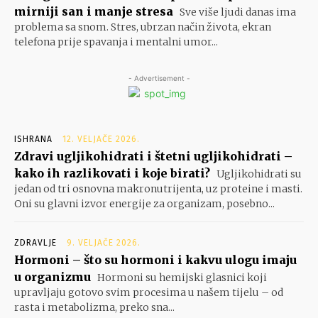
mirniji san i manje stresa
Sve više ljudi danas ima
problema sa snom. Stres, ubrzan način života, ekran
telefona prije spavanja i mentalni umor...
- Advertisement -
ISHRANA
12. VELJAČE 2026.
Zdravi ugljikohidrati i štetni ugljikohidrati –
kako ih razlikovati i koje birati?
Ugljikohidrati su
jedan od tri osnovna makronutrijenta, uz proteine i masti.
Oni su glavni izvor energije za organizam, posebno...
ZDRAVLJE
9. VELJAČE 2026.
Hormoni – što su hormoni i kakvu ulogu imaju
u organizmu
Hormoni su hemijski glasnici koji
upravljaju gotovo svim procesima u našem tijelu – od
rasta i metabolizma, preko sna...