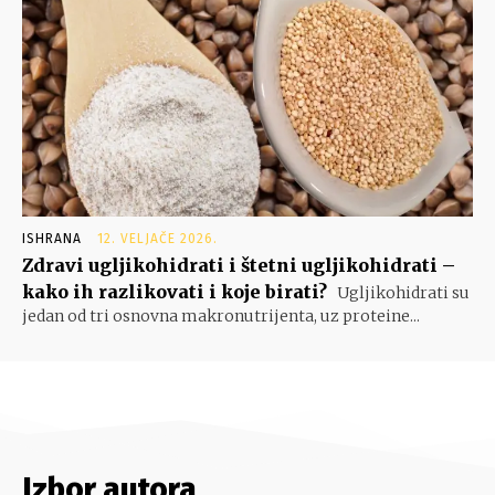
ISHRANA
12. VELJAČE 2026.
Zdravi ugljikohidrati i štetni ugljikohidrati –
kako ih razlikovati i koje birati?
Ugljikohidrati su
jedan od tri osnovna makronutrijenta, uz proteine...
Izbor autora