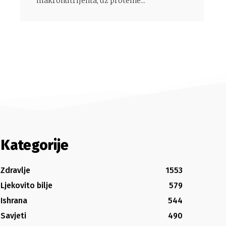
makronutrijenta, uz proteine...
Kategorije
Zdravlje
1553
Ljekovito bilje
579
Ishrana
544
Savjeti
490