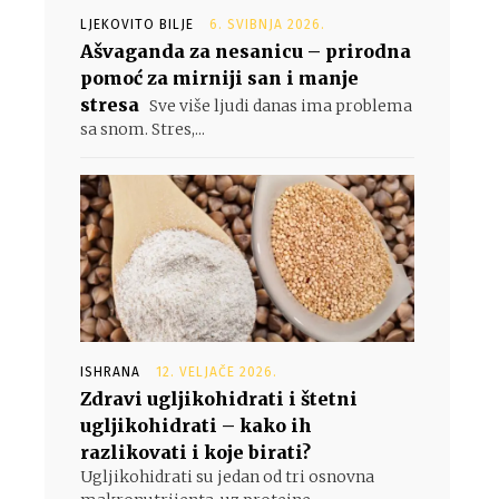
LJEKOVITO BILJE
6. SVIBNJA 2026.
Ašvaganda za nesanicu – prirodna
pomoć za mirniji san i manje
stresa
Sve više ljudi danas ima problema
sa snom. Stres,...
ISHRANA
12. VELJAČE 2026.
Zdravi ugljikohidrati i štetni
ugljikohidrati – kako ih
razlikovati i koje birati?
Ugljikohidrati su jedan od tri osnovna