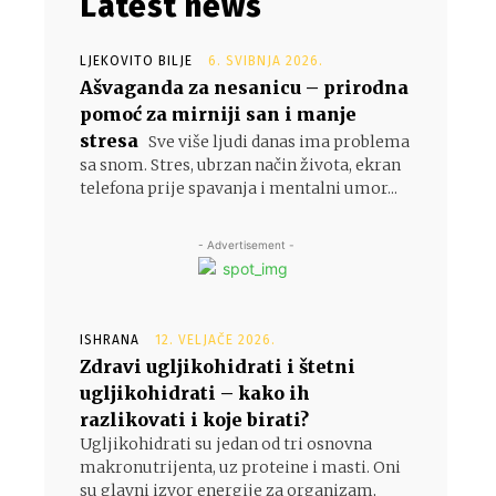
Latest news
LJEKOVITO BILJE
6. SVIBNJA 2026.
Ašvaganda za nesanicu – prirodna
pomoć za mirniji san i manje
stresa
Sve više ljudi danas ima problema
sa snom. Stres, ubrzan način života, ekran
telefona prije spavanja i mentalni umor...
- Advertisement -
ISHRANA
12. VELJAČE 2026.
Zdravi ugljikohidrati i štetni
ugljikohidrati – kako ih
razlikovati i koje birati?
Ugljikohidrati su jedan od tri osnovna
makronutrijenta, uz proteine i masti. Oni
su glavni izvor energije za organizam,