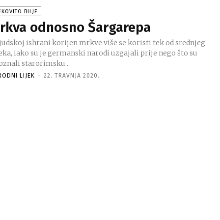
EKOVITO BILJE
rkva odnosno Šargarepa
judskoj ishrani korijen mrkve više se koristi tek od srednjeg
eka, iako su je germanski narodi uzgajali prije nego što su
oznali starorimsku...
RODNI LIJEK
-
22. TRAVNJA 2020.