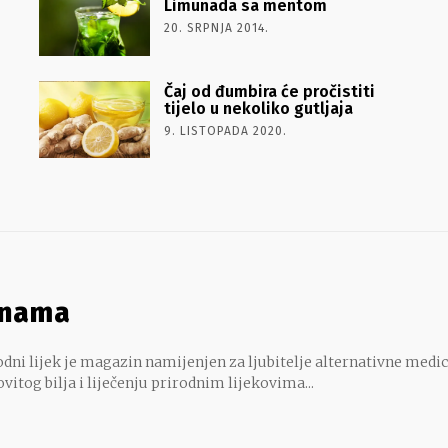
Limunada sa mentom
20. SRPNJA 2014.
Čaj od đumbira će pročistiti
tijelo u nekoliko gutljaja
9. LISTOPADA 2020.
 nama
dni lijek je magazin namijenjen za ljubitelje alternativne medic
ovitog bilja i liječenju prirodnim lijekovima...