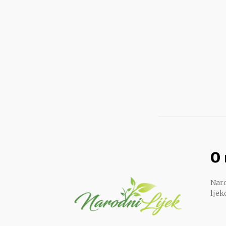
O
Naro
ljek