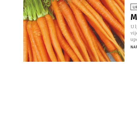
LJ
M
U l
vij
up
NA