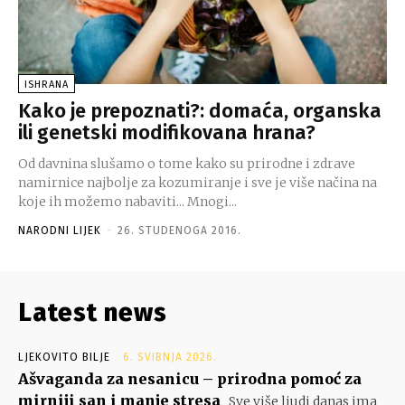
ISHRANA
Kako je prepoznati?: domaća, organska
ili genetski modifikovana hrana?
Od davnina slušamo o tome kako su prirodne i zdrave
namirnice najbolje za kozumiranje i sve je više načina na
koje ih možemo nabaviti... Mnogi...
NARODNI LIJEK
-
26. STUDENOGA 2016.
Latest news
LJEKOVITO BILJE
6. SVIBNJA 2026.
Ašvaganda za nesanicu – prirodna pomoć za
mirniji san i manje stresa
Sve više ljudi danas ima