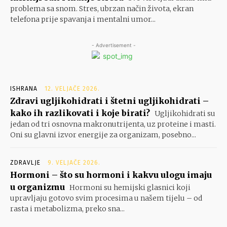
problema sa snom. Stres, ubrzan način života, ekran
telefona prije spavanja i mentalni umor...
- Advertisement -
ISHRANA
12. VELJAČE 2026.
Zdravi ugljikohidrati i štetni ugljikohidrati –
kako ih razlikovati i koje birati?
Ugljikohidrati su
jedan od tri osnovna makronutrijenta, uz proteine i masti.
Oni su glavni izvor energije za organizam, posebno...
ZDRAVLJE
9. VELJAČE 2026.
Hormoni – što su hormoni i kakvu ulogu imaju
u organizmu
Hormoni su hemijski glasnici koji
upravljaju gotovo svim procesima u našem tijelu – od
rasta i metabolizma, preko sna...