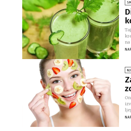
S
D
k
Ta
kr
na 
NA
NJ
Z
z
On
iz
lje
NA