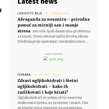
Latest news
u
LJEKOVITO BILJE
6. SVIBNJA 2026.
Ašvaganda za nesanicu – prirodna
pomoć za mirniji san i manje
stresa
Sve više ljudi danas ima problema
sa snom. Stres, ubrzan način života, ekran
telefona prije spavanja i mentalni umor...
- Advertisement -
ISHRANA
12. VELJAČE 2026.
Zdravi ugljikohidrati i štetni
ugljikohidrati – kako ih
razlikovati i koje birati?
Ugljikohidrati su jedan od tri osnovna
makronutrijenta, uz proteine i masti. Oni
su glavni izvor energije za organizam,