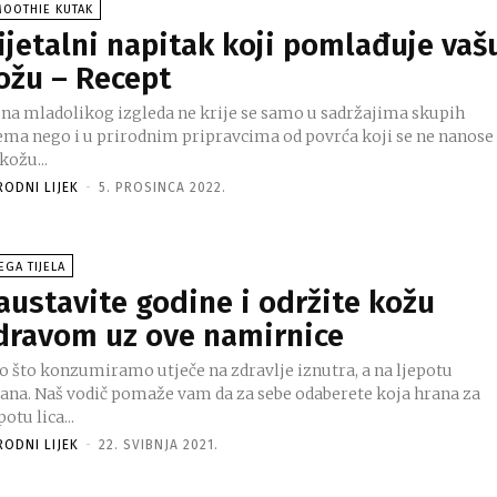
MOOTHIE KUTAK
ijetalni napitak koji pomlađuje vaš
ožu – Recept
jna mladolikog izgleda ne krije se samo u sadržajima skupih
ema nego i u prirodnim pripravcima od povrća koji se ne nanose
kožu...
RODNI LIJEK
-
5. PROSINCA 2022.
EGA TIJELA
austavite godine i održite kožu
dravom uz ove namirnice
o što konzumiramo utječe na zdravlje iznutra, a na ljepotu
vana. Naš vodič pomaže vam da za sebe odaberete koja hrana za
potu lica...
RODNI LIJEK
-
22. SVIBNJA 2021.