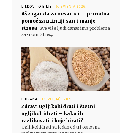
LJEKOVITO BILJE
6. SVIBNJA 2026.
Ašvaganda za nesanicu – prirodna
pomoć za mirniji san i manje
stresa
Sve više ljudi danas ima problema
sa snom. Stres,...
ISHRANA
12. VELJAČE 2026.
Zdravi ugljikohidrati i štetni
ugljikohidrati – kako ih
razlikovati i koje birati?
Ugljikohidrati su jedan od tri osnovna