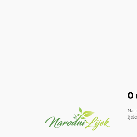
O
Naro
ljek