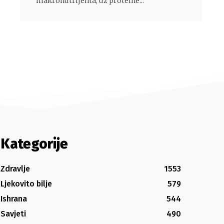
makronutrijenta, uz proteine...
Kategorije
Zdravlje
1553
Ljekovito bilje
579
Ishrana
544
Savjeti
490