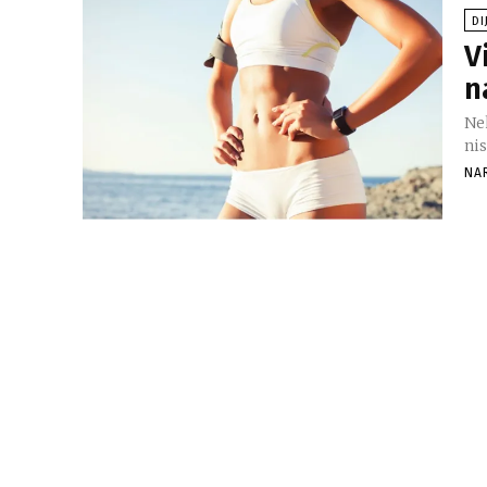
DI
V
n
Ne
nis
NA