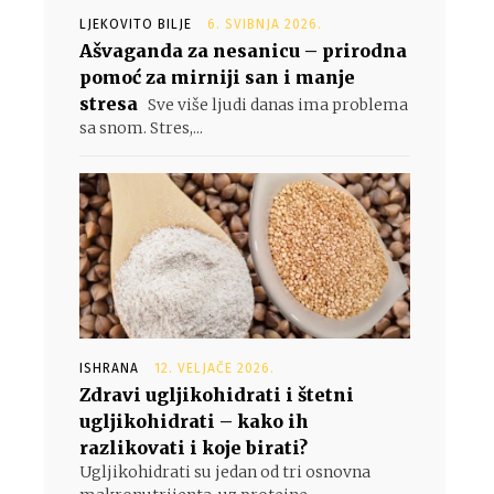
LJEKOVITO BILJE
6. SVIBNJA 2026.
Ašvaganda za nesanicu – prirodna
pomoć za mirniji san i manje
stresa
Sve više ljudi danas ima problema
sa snom. Stres,...
ISHRANA
12. VELJAČE 2026.
Zdravi ugljikohidrati i štetni
ugljikohidrati – kako ih
razlikovati i koje birati?
Ugljikohidrati su jedan od tri osnovna