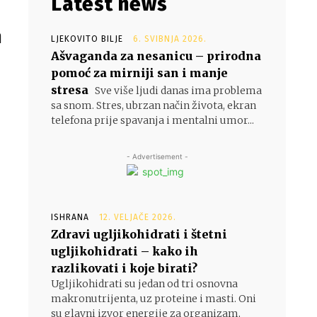
Latest news
h
LJEKOVITO BILJE
6. SVIBNJA 2026.
Ašvaganda za nesanicu – prirodna
pomoć za mirniji san i manje
stresa
Sve više ljudi danas ima problema
sa snom. Stres, ubrzan način života, ekran
telefona prije spavanja i mentalni umor...
- Advertisement -
ISHRANA
12. VELJAČE 2026.
Zdravi ugljikohidrati i štetni
ugljikohidrati – kako ih
razlikovati i koje birati?
Ugljikohidrati su jedan od tri osnovna
makronutrijenta, uz proteine i masti. Oni
su glavni izvor energije za organizam,