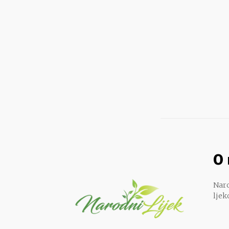
O
Naro
ljek