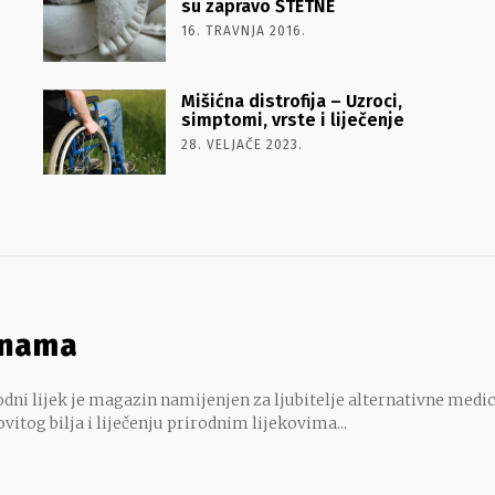
su zapravo ŠTETNE
16. TRAVNJA 2016.
Mišićna distrofija – Uzroci,
simptomi, vrste i liječenje
28. VELJAČE 2023.
 nama
dni lijek je magazin namijenjen za ljubitelje alternativne medic
ovitog bilja i liječenju prirodnim lijekovima...