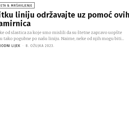
JETA & MRŠAVLJENJE
itku liniju održavajte uz pomoć ovi
amirnica
ke od slastica za koje smo mislili da su štetne zapravo uopšte
u tako pogubne po našu liniju. Naime, neke od njih mogu biti...
RODNI LIJEK
-
8. OŽUJKA 2023.