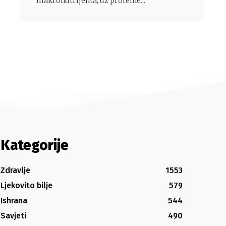
makronutrijenta, uz proteine...
Kategorije
Zdravlje
1553
Ljekovito bilje
579
Ishrana
544
Savjeti
490