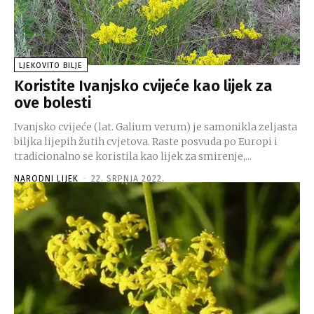
LJEKOVITO BILJE
Koristite Ivanjsko cvijeće kao lijek za
ove bolesti
Ivanjsko cvijeće (lat. Galium verum) je samonikla zeljasta
biljka lijepih žutih cvjetova. Raste posvuda po Europi i
tradicionalno se koristila kao lijek za smirenje,...
NARODNI LIJEK
-
22. SRPNJA 2022.