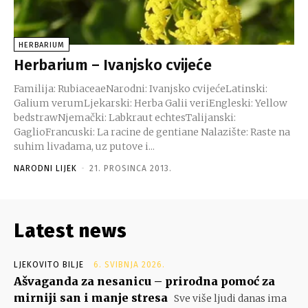
HERBARIUM
Herbarium – Ivanjsko cvijeće
Familija: RubiaceaeNarodni: Ivanjsko cvijećeLatinski:
Galium verumLjekarski: Herba Galii veriEngleski: Yellow
bedstrawNjemački: Labkraut echtesTalijanski:
GaglioFrancuski: La racine de gentiane Nalazište: Raste na
suhim livadama, uz putove i...
NARODNI LIJEK
-
21. PROSINCA 2013.
Latest news
LJEKOVITO BILJE
6. SVIBNJA 2026.
Ašvaganda za nesanicu – prirodna pomoć za
mirniji san i manje stresa
Sve više ljudi danas ima