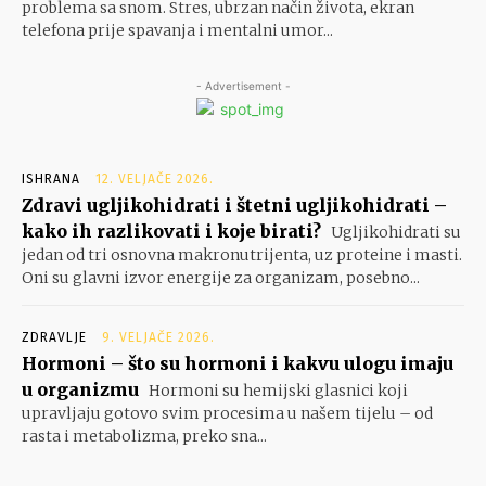
problema sa snom. Stres, ubrzan način života, ekran
telefona prije spavanja i mentalni umor...
- Advertisement -
ISHRANA
12. VELJAČE 2026.
Zdravi ugljikohidrati i štetni ugljikohidrati –
kako ih razlikovati i koje birati?
Ugljikohidrati su
jedan od tri osnovna makronutrijenta, uz proteine i masti.
Oni su glavni izvor energije za organizam, posebno...
ZDRAVLJE
9. VELJAČE 2026.
Hormoni – što su hormoni i kakvu ulogu imaju
u organizmu
Hormoni su hemijski glasnici koji
upravljaju gotovo svim procesima u našem tijelu – od
rasta i metabolizma, preko sna...