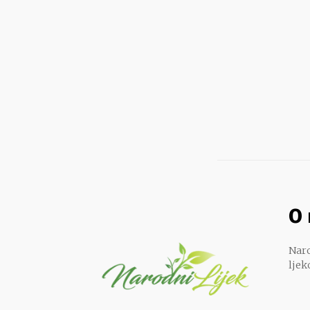
O
Naro
ljek