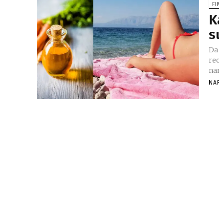
FI
K
s
Da
re
na
NA