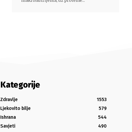
makronutrijenta, uz proteine...
Kategorije
Zdravlje
1553
Ljekovito bilje
579
Ishrana
544
Savjeti
490