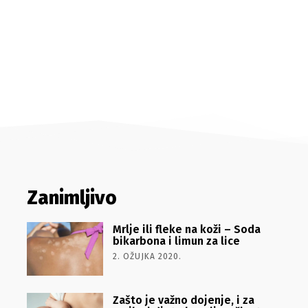
Zanimljivo
Mrlje ili fleke na koži – Soda
bikarbona i limun za lice
2. OŽUJKA 2020.
Zašto je važno dojenje, i za