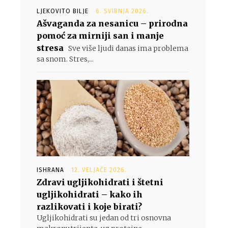
LJEKOVITO BILJE
6. SVIBNJA 2026.
Ašvaganda za nesanicu – prirodna
pomoć za mirniji san i manje
stresa
Sve više ljudi danas ima problema
sa snom. Stres,...
ISHRANA
12. VELJAČE 2026.
Zdravi ugljikohidrati i štetni
ugljikohidrati – kako ih
razlikovati i koje birati?
Ugljikohidrati su jedan od tri osnovna