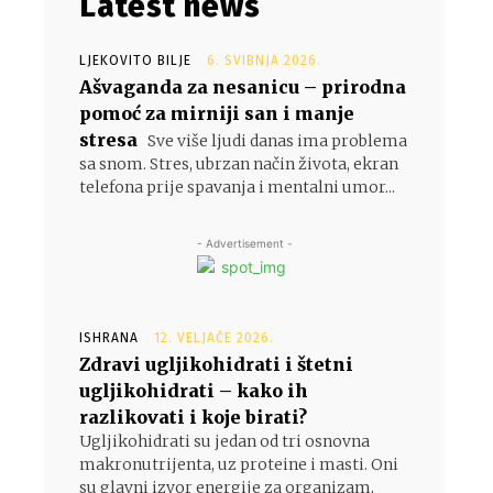
Latest news
LJEKOVITO BILJE
6. SVIBNJA 2026.
Ašvaganda za nesanicu – prirodna
pomoć za mirniji san i manje
stresa
Sve više ljudi danas ima problema
sa snom. Stres, ubrzan način života, ekran
telefona prije spavanja i mentalni umor...
- Advertisement -
ISHRANA
12. VELJAČE 2026.
Zdravi ugljikohidrati i štetni
ugljikohidrati – kako ih
razlikovati i koje birati?
Ugljikohidrati su jedan od tri osnovna
makronutrijenta, uz proteine i masti. Oni
su glavni izvor energije za organizam,