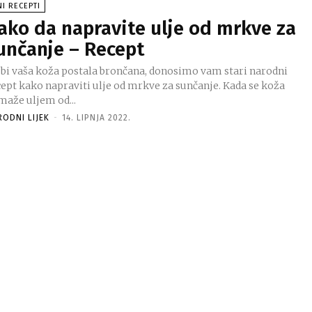
NI RECEPTI
ako da napravite ulje od mrkve za
unčanje – Recept
 bi vaša koža postala brončana, donosimo vam stari narodni
cept kako napraviti ulje od mrkve za sunčanje. Kada se koža
maže uljem od...
RODNI LIJEK
-
14. LIPNJA 2022.