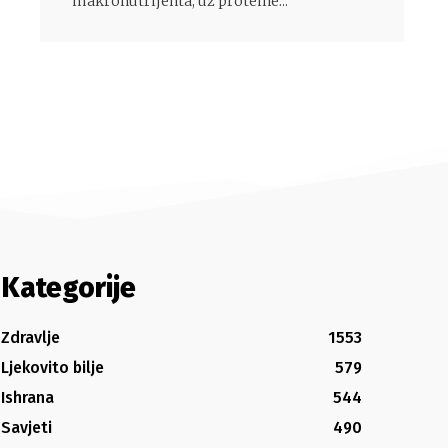
makronutrijenta, uz proteine...
Kategorije
Zdravlje
1553
Ljekovito bilje
579
Ishrana
544
Savjeti
490