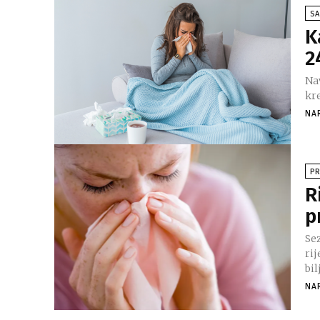
SA
K
2
Nav
kre
NA
PR
R
p
Sez
ri
bil
NA