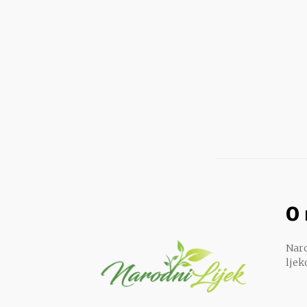
O
Naro
ljek