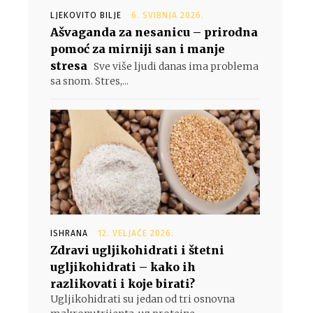
LJEKOVITO BILJE
6. SVIBNJA 2026.
Ašvaganda za nesanicu – prirodna
pomoć za mirniji san i manje
stresa
Sve više ljudi danas ima problema
sa snom. Stres,...
ISHRANA
12. VELJAČE 2026.
Zdravi ugljikohidrati i štetni
ugljikohidrati – kako ih
razlikovati i koje birati?
Ugljikohidrati su jedan od tri osnovna