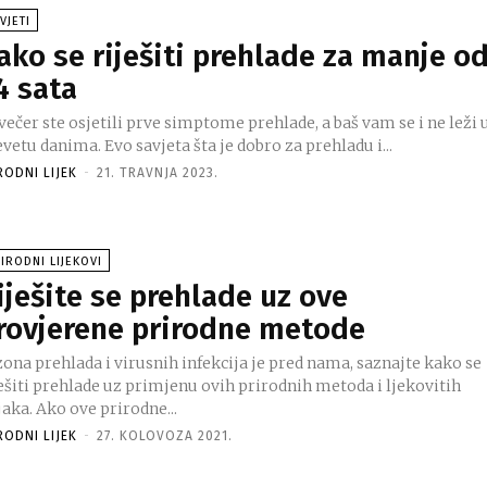
VJETI
ako se riješiti prehlade za manje o
4 sata
ečer ste osjetili prve simptome prehlade, a baš vam se i ne leži 
vetu danima. Evo savjeta šta je dobro za prehladu i...
RODNI LIJEK
-
21. TRAVNJA 2023.
IRODNI LIJEKOVI
iješite se prehlade uz ove
rovjerene prirodne metode
ona prehlada i virusnih infekcija je pred nama, saznajte kako se
ješiti prehlade uz primjenu ovih prirodnih metoda i ljekovitih
jaka. Ako ove prirodne...
RODNI LIJEK
-
27. KOLOVOZA 2021.