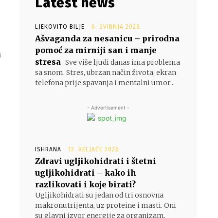
Latest news
d
LJEKOVITO BILJE
6. SVIBNJA 2026.
Ašvaganda za nesanicu – prirodna
pomoć za mirniji san i manje
u
stresa
Sve više ljudi danas ima problema
sa snom. Stres, ubrzan način života, ekran
telefona prije spavanja i mentalni umor...
- Advertisement -
ISHRANA
12. VELJAČE 2026.
Zdravi ugljikohidrati i štetni
ugljikohidrati – kako ih
razlikovati i koje birati?
Ugljikohidrati su jedan od tri osnovna
makronutrijenta, uz proteine i masti. Oni
su glavni izvor energije za organizam,