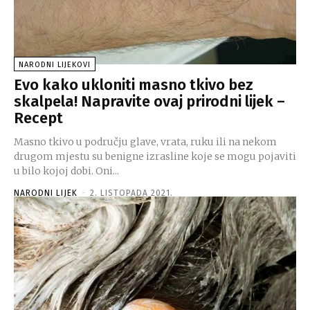
NARODNI LIJEKOVI
Evo kako ukloniti masno tkivo bez
skalpela! Napravite ovaj prirodni lijek –
Recept
Masno tkivo u području glave, vrata, ruku ili na nekom
drugom mjestu su benigne izrasline koje se mogu pojaviti
u bilo kojoj dobi. Oni...
NARODNI LIJEK
-
2. LISTOPADA 2021.