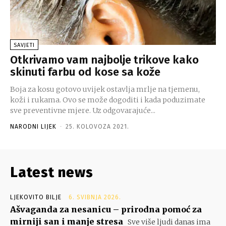
SAVJETI
Otkrivamo vam najbolje trikove kako
skinuti farbu od kose sa kože
Boja za kosu gotovo uvijek ostavlja mrlje na tjemenu,
koži i rukama. Ovo se može dogoditi i kada poduzimate
sve preventivne mjere. Uz odgovarajuće...
NARODNI LIJEK
-
25. KOLOVOZA 2021.
Latest news
LJEKOVITO BILJE
6. SVIBNJA 2026.
Ašvaganda za nesanicu – prirodna pomoć za
mirniji san i manje stresa
Sve više ljudi danas ima