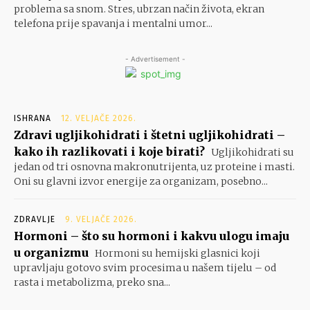
problema sa snom. Stres, ubrzan način života, ekran
telefona prije spavanja i mentalni umor...
- Advertisement -
ISHRANA
12. VELJAČE 2026.
Zdravi ugljikohidrati i štetni ugljikohidrati –
kako ih razlikovati i koje birati?
Ugljikohidrati su
jedan od tri osnovna makronutrijenta, uz proteine i masti.
Oni su glavni izvor energije za organizam, posebno...
ZDRAVLJE
9. VELJAČE 2026.
Hormoni – što su hormoni i kakvu ulogu imaju
u organizmu
Hormoni su hemijski glasnici koji
upravljaju gotovo svim procesima u našem tijelu – od
rasta i metabolizma, preko sna...