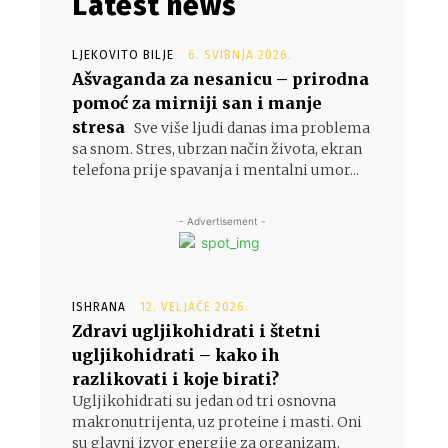
Latest news
LJEKOVITO BILJE
6. SVIBNJA 2026.
Ašvaganda za nesanicu – prirodna
pomoć za mirniji san i manje
stresa
Sve više ljudi danas ima problema
sa snom. Stres, ubrzan način života, ekran
telefona prije spavanja i mentalni umor...
- Advertisement -
ISHRANA
12. VELJAČE 2026.
Zdravi ugljikohidrati i štetni
ugljikohidrati – kako ih
razlikovati i koje birati?
Ugljikohidrati su jedan od tri osnovna
makronutrijenta, uz proteine i masti. Oni
su glavni izvor energije za organizam,