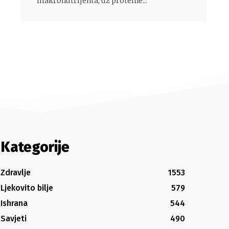
makronutrijenta, uz proteine...
Kategorije
Zdravlje
1553
Ljekovito bilje
579
Ishrana
544
Savjeti
490