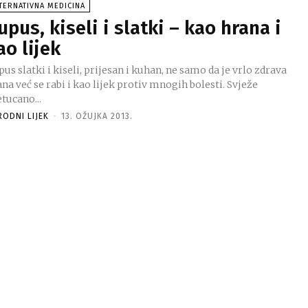
TERNATIVNA MEDICINA
upus, kiseli i slatki – kao hrana i
ao lijek
us slatki i kiseli, prijesan i kuhan, ne samo da je vrlo zdrava
na već se rabi i kao lijek protiv mnogih bolesti. Svježe
tucano...
RODNI LIJEK
-
13. OŽUJKA 2013.