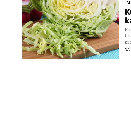
AL
K
k
Kup
hra
pre
NA