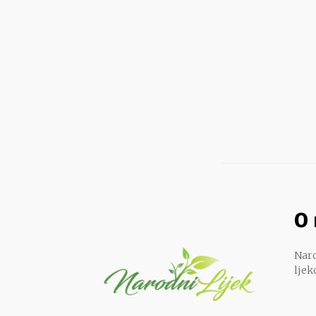
O
Naro
ljek