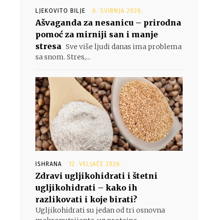
LJEKOVITO BILJE
6. SVIBNJA 2026.
Ašvaganda za nesanicu – prirodna
pomoć za mirniji san i manje
stresa
Sve više ljudi danas ima problema
sa snom. Stres,...
ISHRANA
12. VELJAČE 2026.
Zdravi ugljikohidrati i štetni
ugljikohidrati – kako ih
razlikovati i koje birati?
Ugljikohidrati su jedan od tri osnovna