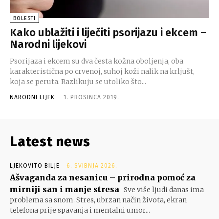
BOLESTI
Kako ublažiti i liječiti psorijazu i ekcem –
Narodni lijekovi
Psorijaza i ekcem su dva česta kožna oboljenja, oba
karakteristična po crvenoj, suhoj koži nalik na krljušt,
koja se peruta. Razlikuju se utoliko što...
NARODNI LIJEK
-
1. PROSINCA 2019.
Latest news
LJEKOVITO BILJE
6. SVIBNJA 2026.
Ašvaganda za nesanicu – prirodna pomoć za
mirniji san i manje stresa
Sve više ljudi danas ima
problema sa snom. Stres, ubrzan način života, ekran
telefona prije spavanja i mentalni umor...