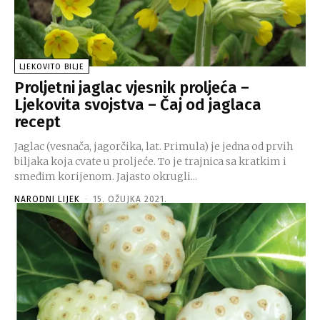
LJEKOVITO BILJE
Proljetni jaglac vjesnik proljeća –
Ljekovita svojstva – Čaj od jaglaca
recept
Jaglac (vesnača, jagorčika, lat. Primula) je jedna od prvih
biljaka koja cvate u proljeće. To je trajnica sa kratkim i
smeđim korijenom. Jajasto okrugli...
NARODNI LIJEK
-
15. OŽUJKA 2021.