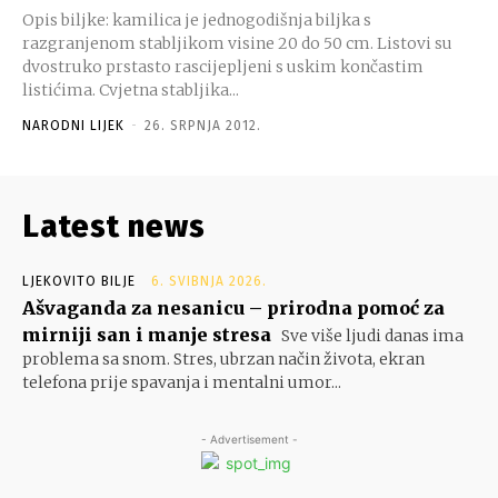
Opis biljke: kamilica je jednogodišnja biljka s
razgranjenom stabljikom visine 20 do 50 cm. Listovi su
dvostruko prstasto rascijepljeni s uskim končastim
listićima. Cvjetna stabljika...
NARODNI LIJEK
-
26. SRPNJA 2012.
Latest news
LJEKOVITO BILJE
6. SVIBNJA 2026.
Ašvaganda za nesanicu – prirodna pomoć za
mirniji san i manje stresa
Sve više ljudi danas ima
problema sa snom. Stres, ubrzan način života, ekran
telefona prije spavanja i mentalni umor...
- Advertisement -