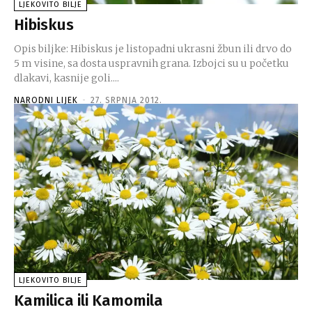
LJEKOVITO BILJE
Hibiskus
Opis biljke: Hibiskus je listopadni ukrasni žbun ili drvo do
5 m visine, sa dosta uspravnih grana. Izbojci su u početku
dlakavi, kasnije goli....
NARODNI LIJEK
-
27. SRPNJA 2012.
LJEKOVITO BILJE
Kamilica ili Kamomila