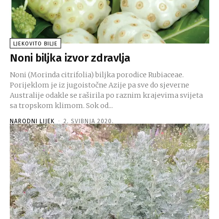
LJEKOVITO BILJE
Noni biljka izvor zdravlja
Noni (Morinda citrifolia) biljka porodice Rubiaceae.
Porijeklom je iz jugoistočne Azije pa sve do sjeverne
Australije odakle se raširila po raznim krajevima svijeta
sa tropskom klimom. Sok od...
NARODNI LIJEK
-
2. SVIBNJA 2020.