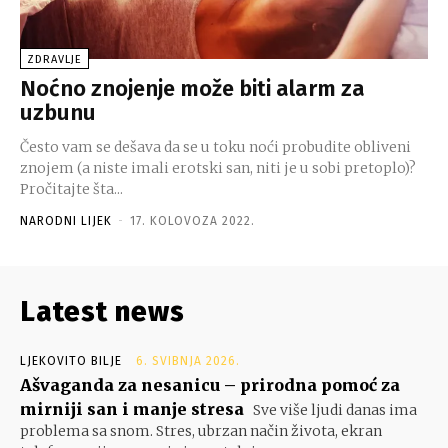
ZDRAVLJE
Noćno znojenje može biti alarm za
uzbunu
Često vam se dešava da se u toku noći probudite obliveni
znojem (a niste imali erotski san, niti je u sobi pretoplo)?
Pročitajte šta...
NARODNI LIJEK
-
17. KOLOVOZA 2022.
Latest news
LJEKOVITO BILJE
6. SVIBNJA 2026.
Ašvaganda za nesanicu – prirodna pomoć za
mirniji san i manje stresa
Sve više ljudi danas ima
problema sa snom. Stres, ubrzan način života, ekran