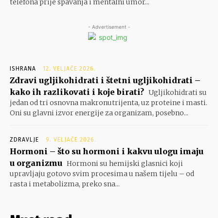
telefona prije spavanja i mentalni umor...
- Advertisement -
ISHRANA
12. VELJAČE 2026.
Zdravi ugljikohidrati i štetni ugljikohidrati –
kako ih razlikovati i koje birati?
Ugljikohidrati su
jedan od tri osnovna makronutrijenta, uz proteine i masti.
Oni su glavni izvor energije za organizam, posebno...
ZDRAVLJE
9. VELJAČE 2026.
Hormoni – što su hormoni i kakvu ulogu imaju
u organizmu
Hormoni su hemijski glasnici koji
upravljaju gotovo svim procesima u našem tijelu – od
rasta i metabolizma, preko sna...