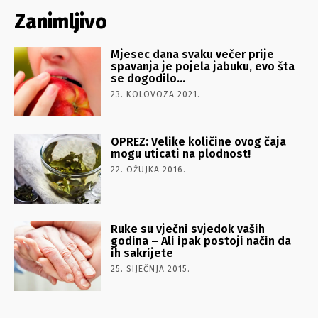
Zanimljivo
Mjesec dana svaku večer prije
spavanja je pojela jabuku, evo šta
se dogodilo…
23. KOLOVOZA 2021.
OPREZ: Velike količine ovog čaja
mogu uticati na plodnost!
22. OŽUJKA 2016.
Ruke su vječni svjedok vaših
godina – Ali ipak postoji način da
ih sakrijete
25. SIJEČNJA 2015.