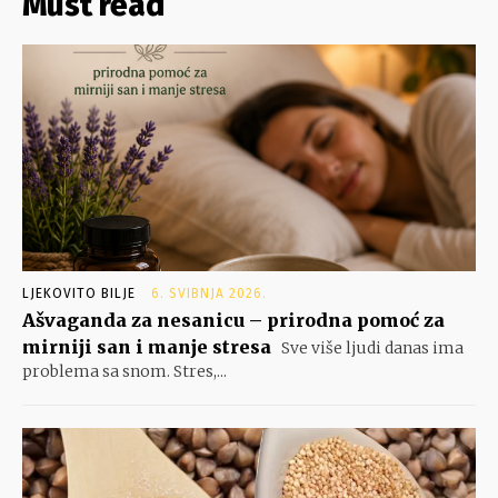
Must read
LJEKOVITO BILJE
6. SVIBNJA 2026.
Ašvaganda za nesanicu – prirodna pomoć za
mirniji san i manje stresa
Sve više ljudi danas ima
problema sa snom. Stres,...