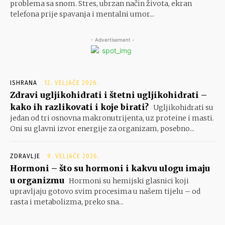
problema sa snom. Stres, ubrzan način života, ekran
telefona prije spavanja i mentalni umor...
- Advertisement -
ISHRANA
12. VELJAČE 2026.
Zdravi ugljikohidrati i štetni ugljikohidrati –
kako ih razlikovati i koje birati?
Ugljikohidrati su
jedan od tri osnovna makronutrijenta, uz proteine i masti.
Oni su glavni izvor energije za organizam, posebno...
ZDRAVLJE
9. VELJAČE 2026.
Hormoni – što su hormoni i kakvu ulogu imaju
u organizmu
Hormoni su hemijski glasnici koji
upravljaju gotovo svim procesima u našem tijelu – od
rasta i metabolizma, preko sna...