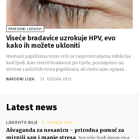
PRIRODNI LIJEKOVI
Viseće bradavice uzrokuje HPV, evo
kako ih možete ukloniti
Humani papilloma virus vrlo je rasprostranjena infekcija
kod ljudi. Kao viseće bradavice po tijelu, poznajemo na
stotine različitih vrsta papilloma, ali često nisu opasni...
NARODNI LIJEK
-
21. OŽUJKA 2023.
Latest news
LJEKOVITO BILJE
6. SVIBNJA 2026.
Ašvaganda za nesanicu – prirodna pomoć za
mirniji san i manje stresa
Sve više ljudi danas ima