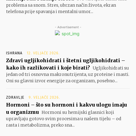
problema sa snom. Stres, ubrzan način života, ekran
telefona prije spavanja i mentalni umor...
- Advertisement -
ISHRANA
12. VELJAČE 2026.
Zdravi ugljikohidrati i štetni ugljikohidrati –
kako ih razlikovati i koje birati?
Ugljikohidrati su
jedan od tri osnovna makronutrijenta, uz proteine i masti.
Oni su glavni izvor energije za organizam, posebno...
ZDRAVLJE
9. VELJAČE 2026.
Hormoni – što su hormoni i kakvu ulogu imaju
u organizmu
Hormoni su hemijski glasnici koji
upravljaju gotovo svim procesima u našem tijelu – od
rasta i metabolizma, preko sna...