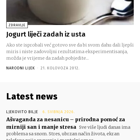
ZDRAVLJE
Jogurt liječi zadah iz usta
Ako ste isprobali već gotovo sve da bi svom dahu dali ljepši
miris i niste zadovoljni rezultatima eksperimentisanja,
možda je vrijeme da zadah pobjedite...
NARODNI LIJEK
-
21. KOLOVOZA 2012.
Latest news
LJEKOVITO BILJE
6. SVIBNJA 2026.
Ašvaganda za nesanicu – prirodna pomoć za
mirniji san i manje stresa
Sve više ljudi danas ima
problema sa snom. Stres, ubrzan način života, ekran