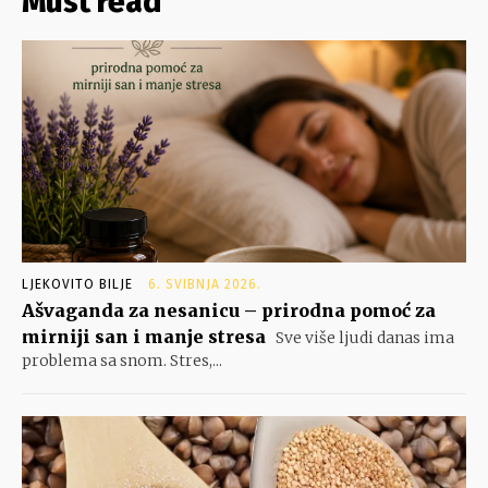
Must read
LJEKOVITO BILJE
6. SVIBNJA 2026.
Ašvaganda za nesanicu – prirodna pomoć za
mirniji san i manje stresa
Sve više ljudi danas ima
problema sa snom. Stres,...