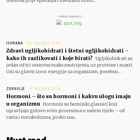
telefona prije spavanja i mentalni umor...
- Advertisement -
ISHRANA
12. VELJAČE 2026.
Zdravi ugljikohidrati i štetni ugljikohidrati –
kako ih razlikovati i koje birati?
Ugljikohidrati su
jedan od tri osnovna makronutrijenta, uz proteine i masti.
Oni su glavni izvor energije za organizam, posebno...
ZDRAVLJE
9. VELJAČE 2026.
Hormoni – što su hormoni i kakvu ulogu imaju
u organizmu
Hormoni su hemijski glasnici koji
upravljaju gotovo svim procesima u našem tijelu – od
rasta i metabolizma, preko sna...