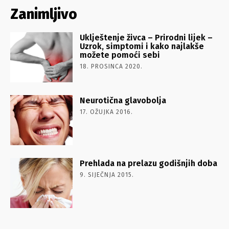
Zanimljivo
Uklještenje živca – Prirodni lijek –
Uzrok, simptomi i kako najlakše
možete pomoći sebi
18. PROSINCA 2020.
Neurotična glavobolja
17. OŽUJKA 2016.
Prehlada na prelazu godišnjih doba
9. SIJEČNJA 2015.