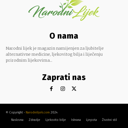
O nama
Narodni lijek je magazin namijenjen za ljubitelje
alternativne medicine, ljekovitog bilja i liječenju
prirodnim lijekovima...
Zaprati nas
© Copyright -
Narodnilijek.com
2024
Naslovna
Zdravlje
Ljekovito bilje
Ishrana
Ljepota
Životni stil