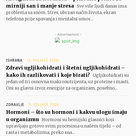
mirniji san i manje stresa
Sve više ljudi danas ima
problema sa snom. Stres, ubrzan način života, ekran
telefona prije spavanja i mentalni umor...
- Advertisement -
ISHRANA
12. VELJAČE 2026.
Zdravi ugljikohidrati i štetni ugljikohidrati –
kako ih razlikovati i koje birati?
Ugljikohidrati su
jedan od tri osnovna makronutrijenta, uz proteine i masti.
Oni su glavni izvor energije za organizam, posebno...
ZDRAVLJE
9. VELJAČE 2026.
Hormoni – što su hormoni i kakvu ulogu imaju
u organizmu
Hormoni su hemijski glasnici koji
upravljaju gotovo svim procesima u našem tijelu – od
rasta i metabolizma, preko sna...