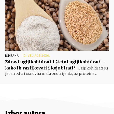
ISHRANA
12. VELJAČE 2026.
Zdravi ugljikohidrati i štetni ugljikohidrati –
kako ih razlikovati i koje birati?
Ugljikohidrati su
jedan od tri osnovna makronutrijenta, uz proteine...
Izbor autora