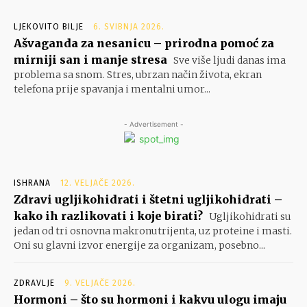
LJEKOVITO BILJE
6. SVIBNJA 2026.
Ašvaganda za nesanicu – prirodna pomoć za
mirniji san i manje stresa
Sve više ljudi danas ima
problema sa snom. Stres, ubrzan način života, ekran
telefona prije spavanja i mentalni umor...
- Advertisement -
ISHRANA
12. VELJAČE 2026.
Zdravi ugljikohidrati i štetni ugljikohidrati –
kako ih razlikovati i koje birati?
Ugljikohidrati su
jedan od tri osnovna makronutrijenta, uz proteine i masti.
Oni su glavni izvor energije za organizam, posebno...
ZDRAVLJE
9. VELJAČE 2026.
Hormoni – što su hormoni i kakvu ulogu imaju