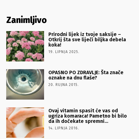
Zanimljivo
Prirodni lijek iz tvoje saksije –
Otkrij šta sve liječi biljka debela
koka!
19. LIPNJA 2025.
OPASNO PO ZDRAVLJE: Šta znače
oznake na dnu flaše?
20. RUJNA 2015.
Ovaj vitamin spasit će vas od
ugriza komaraca! Pametno bi bilo
da ih dočekate spremni…
14. LIPNJA 2016.