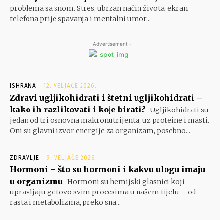
problema sa snom. Stres, ubrzan način života, ekran
telefona prije spavanja i mentalni umor...
- Advertisement -
ISHRANA
12. VELJAČE 2026.
Zdravi ugljikohidrati i štetni ugljikohidrati –
kako ih razlikovati i koje birati?
Ugljikohidrati su
jedan od tri osnovna makronutrijenta, uz proteine i masti.
Oni su glavni izvor energije za organizam, posebno...
ZDRAVLJE
9. VELJAČE 2026.
Hormoni – što su hormoni i kakvu ulogu imaju
u organizmu
Hormoni su hemijski glasnici koji
upravljaju gotovo svim procesima u našem tijelu – od
rasta i metabolizma, preko sna...