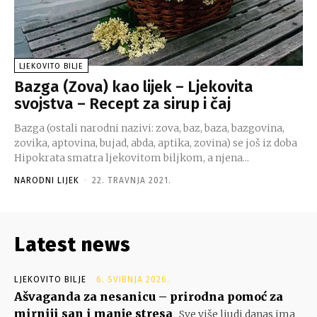
LJEKOVITO BILJE
Bazga (Zova) kao lijek – Ljekovita
svojstva – Recept za sirup i čaj
Bazga (ostali narodni nazivi: zova, baz, baza, bazgovina,
zovika, aptovina, bujad, abda, aptika, zovina) se još iz doba
Hipokrata smatra ljekovitom biljkom, a njena...
NARODNI LIJEK
-
22. TRAVNJA 2021.
Latest news
LJEKOVITO BILJE
6. SVIBNJA 2026.
Ašvaganda za nesanicu – prirodna pomoć za
mirniji san i manje stresa
Sve više ljudi danas ima