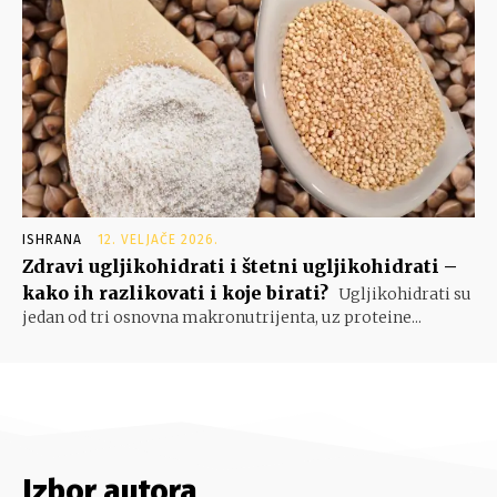
ISHRANA
12. VELJAČE 2026.
Zdravi ugljikohidrati i štetni ugljikohidrati –
kako ih razlikovati i koje birati?
Ugljikohidrati su
jedan od tri osnovna makronutrijenta, uz proteine...
Izbor autora