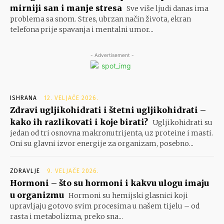
mirniji san i manje stresa
Sve više ljudi danas ima
problema sa snom. Stres, ubrzan način života, ekran
telefona prije spavanja i mentalni umor...
- Advertisement -
ISHRANA
12. VELJAČE 2026.
Zdravi ugljikohidrati i štetni ugljikohidrati –
kako ih razlikovati i koje birati?
Ugljikohidrati su
jedan od tri osnovna makronutrijenta, uz proteine i masti.
Oni su glavni izvor energije za organizam, posebno...
ZDRAVLJE
9. VELJAČE 2026.
Hormoni – što su hormoni i kakvu ulogu imaju
u organizmu
Hormoni su hemijski glasnici koji
upravljaju gotovo svim procesima u našem tijelu – od
rasta i metabolizma, preko sna...