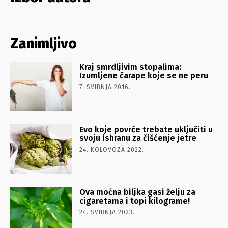
Zanimljivo
Kraj smrdljivim stopalima:
Izumljene čarape koje se ne peru
7. SVIBNJA 2016.
Evo koje povrće trebate uključiti u
svoju ishranu za čišćenje jetre
24. KOLOVOZA 2022.
Ova moćna biljka gasi želju za
cigaretama i topi kilograme!
24. SVIBNJA 2023.