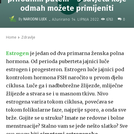
odmah možete primijeniti
-
By
NARODNI LIJEK
6763
Ažurirano
14. LIPNJA 2022.
0
Home
Zdravlje
Estrogen
je jedan od dva primarna ženska polna
hormona. Od perioda puberteta jajnici luče
estrogen i progesteron. Estrogen luče jajnici pod
kontrolom hormona FSH naročito u prvom djelu
ciklusa. Luče ga i nadbubrežne žlijezde, mliječne
žlijezde a stvara se i u masnom tkivu. Nivo
estrogena varira tokom ciklusa, povećava se
tokom folikularne faze, najprije sporo, a onda sve
brže. Gojite se u struku? Imate ne redovne i bolne
menstruacije? Stalno vam se jede nešto slatko? Sve