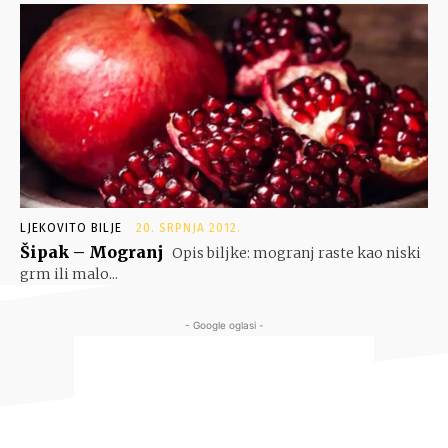
LJEKOVITO BILJE
20. SRPNJA 2012.
Šipak – Mogranj
Opis biljke: mogranj raste kao niski
grm ili malo...
- Google oglasi -