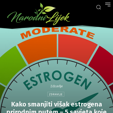
Zdravlje
ZDRAVLJE
Kako smanjiti višak estrogena
prirodnim putem – 5 savjeta koje