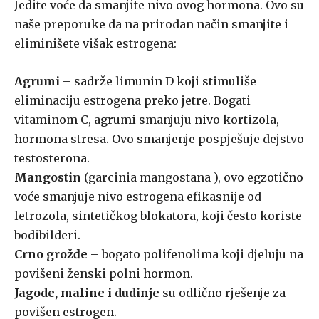
Jedite voće da smanjite nivo ovog hormona. Ovo su
naše preporuke da na prirodan način smanjite i
eliminišete višak estrogena:
Agrumi
– sadrže limunin D koji stimuliše
eliminaciju estrogena preko jetre. Bogati
vitaminom C, agrumi smanjuju nivo kortizola,
hormona stresa. Ovo smanjenje pospješuje dejstvo
testosterona.
Mangostin
(garcinia mangostana ), ovo egzotično
voće smanjuje nivo estrogena efikasnije od
letrozola, sintetičkog blokatora, koji često koriste
bodibilderi.
Crno grožđe
– bogato polifenolima koji djeluju na
povišeni ženski polni hormon.
Jagode, maline i dudinje
su odlično rješenje za
povišen estrogen.