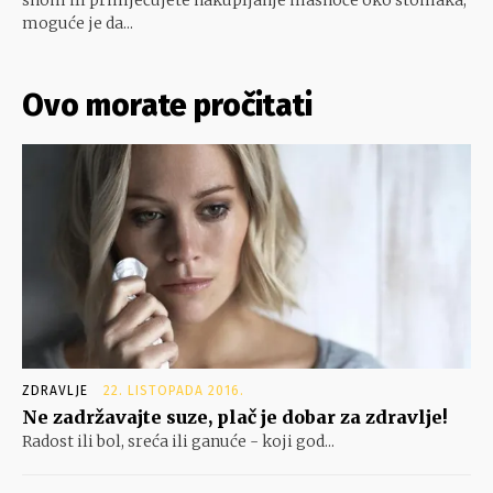
snom ili primjećujete nakupljanje masnoće oko stomaka,
moguće je da...
Ovo morate pročitati
ZDRAVLJE
22. LISTOPADA 2016.
Ne zadržavajte suze, plač je dobar za zdravlje!
Radost ili bol, sreća ili ganuće - koji god...