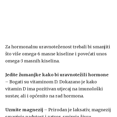
Za hormonalnu uravnoteženost trebali bi smanjiti
što više omega-6 masne kiseline i povećati unos
omega-3 masnih kiselina.
Jedite žumanjke kako bi uravnotežili hormone
– Bogati su vitaminom D. Dokazano je kako
vitamin D ima pozitivan utjecaj na imunološki
sustav, ali i općenito na rad hormona.
Uzmite magnezij
– Prirodan je laksativ, magnezij
smanjuje nadutost i zatvor, smiruje živce.