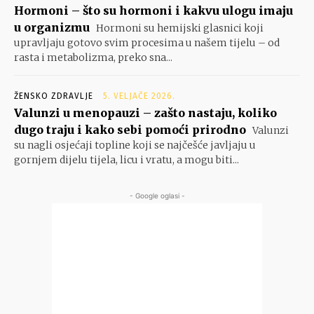
Hormoni – što su hormoni i kakvu ulogu imaju
u organizmu
Hormoni su hemijski glasnici koji
upravljaju gotovo svim procesima u našem tijelu – od
rasta i metabolizma, preko sna...
ŽENSKO ZDRAVLJE
5. VELJAČE 2026.
Valunzi u menopauzi – zašto nastaju, koliko
dugo traju i kako sebi pomoći prirodno
Valunzi
su nagli osjećaji topline koji se najčešće javljaju u
gornjem dijelu tijela, licu i vratu, a mogu biti...
- Google oglasi -