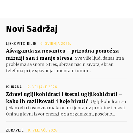
Novi Sadržaj
LJEKOVITO BILJE
6. SVIBNJA 2026.
Ašvaganda za nesanicu – prirodna pomoć za
mirniji san i manje stresa
Sve više ljudi danas ima
problema sa snom. Stres, ubrzan način života, ekran
telefona prije spavanja i mentalni umor...
ISHRANA
12. VELJAČE 2026.
Zdravi ugljikohidrati i štetni ugljikohidrati –
kako ih razlikovati i koje birati?
Ugljikohidrati su
jedan od tri osnovna makronutrijenta, uz proteine i masti.
Oni su glavni izvor energije za organizam, posebno...
ZDRAVLJE
9. VELJAČE 2026.