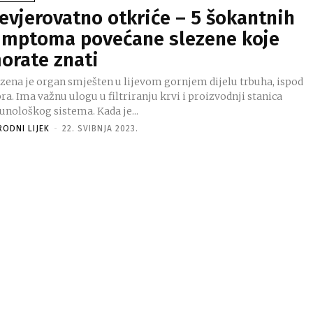
evjerovatno otkriće – 5 šokantnih
imptoma povećane slezene koje
orate znati
ezena je organ smješten u lijevom gornjem dijelu trbuha, ispod
ra. Ima važnu ulogu u filtriranju krvi i proizvodnji stanica
unološkog sistema. Kada je...
RODNI LIJEK
-
22. SVIBNJA 2023.