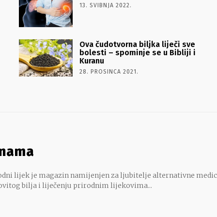
13. SVIBNJA 2022.
Ova čudotvorna biljka liječi sve
bolesti – spominje se u Bibliji i
Kuranu
28. PROSINCA 2021.
 nama
dni lijek je magazin namijenjen za ljubitelje alternativne medic
ovitog bilja i liječenju prirodnim lijekovima...