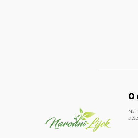
O
Naro
ljek