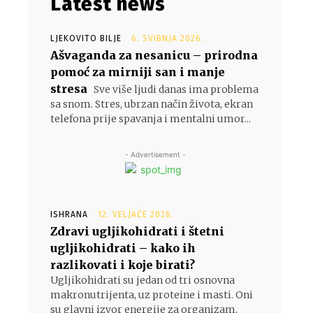
Latest news
LJEKOVITO BILJE
6. SVIBNJA 2026.
Ašvaganda za nesanicu – prirodna
pomoć za mirniji san i manje
stresa
Sve više ljudi danas ima problema
sa snom. Stres, ubrzan način života, ekran
telefona prije spavanja i mentalni umor...
- Advertisement -
ISHRANA
12. VELJAČE 2026.
Zdravi ugljikohidrati i štetni
ugljikohidrati – kako ih
razlikovati i koje birati?
Ugljikohidrati su jedan od tri osnovna
makronutrijenta, uz proteine i masti. Oni
su glavni izvor energije za organizam,