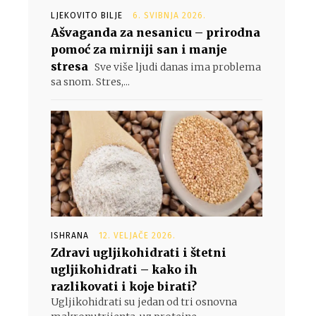
LJEKOVITO BILJE
6. SVIBNJA 2026.
Ašvaganda za nesanicu – prirodna
pomoć za mirniji san i manje
stresa
Sve više ljudi danas ima problema
sa snom. Stres,...
ISHRANA
12. VELJAČE 2026.
Zdravi ugljikohidrati i štetni
ugljikohidrati – kako ih
razlikovati i koje birati?
Ugljikohidrati su jedan od tri osnovna