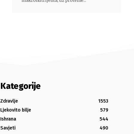
makronutrijenta, uz proteine...
Kategorije
Zdravlje
1553
Ljekovito bilje
579
Ishrana
544
Savjeti
490