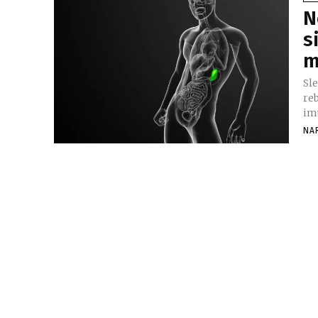
N
s
m
Sl
reb
im
NA