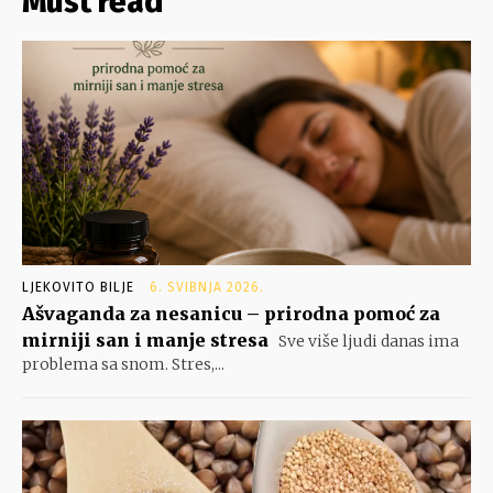
Must read
LJEKOVITO BILJE
6. SVIBNJA 2026.
Ašvaganda za nesanicu – prirodna pomoć za
mirniji san i manje stresa
Sve više ljudi danas ima
problema sa snom. Stres,...