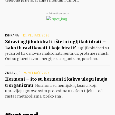
telefona prije spavanja i mentalni umor...
- Advertisement -
ISHRANA
12. VELJAČE 2026.
Zdravi ugljikohidrati i štetni ugljikohidrati –
kako ih razlikovati i koje birati?
Ugljikohidrati su
jedan od tri osnovna makronutrijenta, uz proteine i masti.
Oni su glavni izvor energije za organizam, posebno...
ZDRAVLJE
9. VELJAČE 2026.
Hormoni – što su hormoni i kakvu ulogu imaju
u organizmu
Hormoni su hemijski glasnici koji
upravljaju gotovo svim procesima u našem tijelu – od
rasta i metabolizma, preko sna...