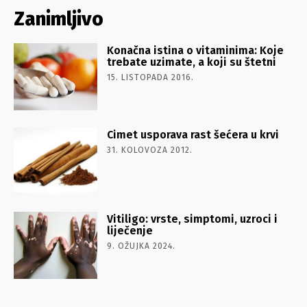
Zanimljivo
Konačna istina o vitaminima: Koje
trebate uzimate, a koji su štetni
15. LISTOPADA 2016.
Cimet usporava rast šećera u krvi
31. KOLOVOZA 2012.
Vitiligo: vrste, simptomi, uzroci i
liječenje
9. OŽUJKA 2024.