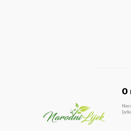
O
Naro
ljek