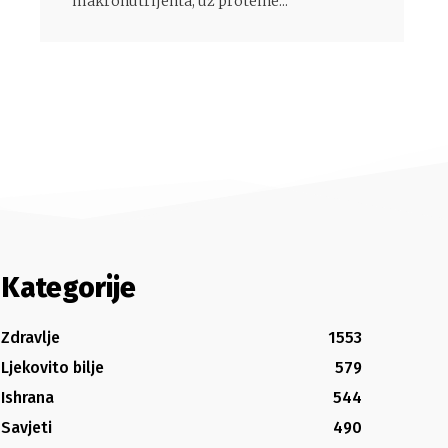
makronutrijenta, uz proteine...
Kategorije
Zdravlje
1553
Ljekovito bilje
579
Ishrana
544
Savjeti
490