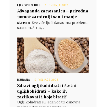
LJEKOVITO BILJE
6. SVIBNJA 2026.
Ašvaganda za nesanicu – prirodna
pomoć za mirniji san i manje
stresa
Sve više ljudi danas ima problema
sa snom. Stres,...
ISHRANA
12. VELJAČE 2026.
Zdravi ugljikohidrati i štetni
ugljikohidrati – kako ih
razlikovati i koje birati?
Ugljikohidrati su jedan od tri osnovna