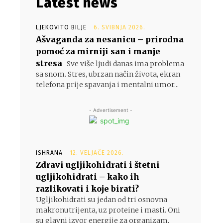
Latest news
LJEKOVITO BILJE
6. SVIBNJA 2026.
Ašvaganda za nesanicu – prirodna
pomoć za mirniji san i manje
stresa
Sve više ljudi danas ima problema
sa snom. Stres, ubrzan način života, ekran
telefona prije spavanja i mentalni umor...
- Advertisement -
ISHRANA
12. VELJAČE 2026.
Zdravi ugljikohidrati i štetni
ugljikohidrati – kako ih
razlikovati i koje birati?
Ugljikohidrati su jedan od tri osnovna
makronutrijenta, uz proteine i masti. Oni
su glavni izvor energije za organizam,