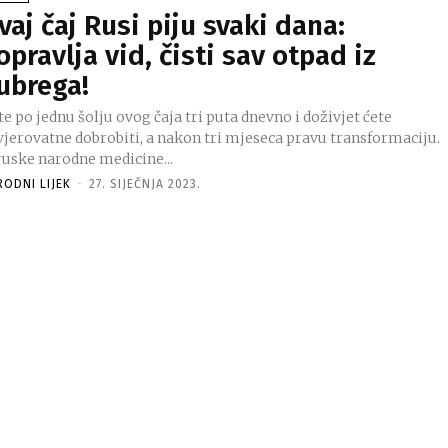
vaj čaj Rusi piju svaki dana:
opravlja vid, čisti sav otpad iz
ubrega!
te po jednu šolju ovog čaja tri puta dnevno i doživjet ćete
vjerovatne dobrobiti, a nakon tri mjeseca pravu transformaciju.
ruske narodne medicine...
RODNI LIJEK
-
27. SIJEČNJA 2023.