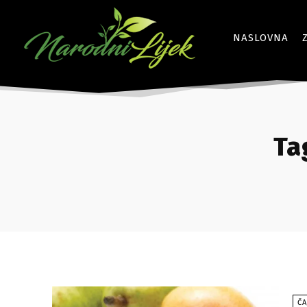
NASLOVNA
Ta
ČA