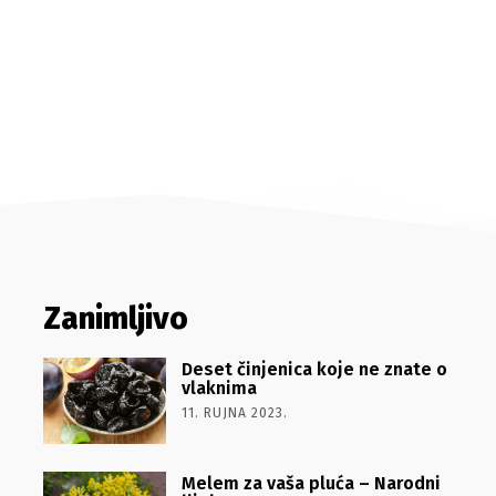
Zanimljivo
Deset činjenica koje ne znate o
vlaknima
11. RUJNA 2023.
Melem za vaša pluća – Narodni