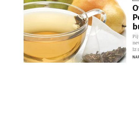
O
P
b
Pij
ne
Iz 
NA