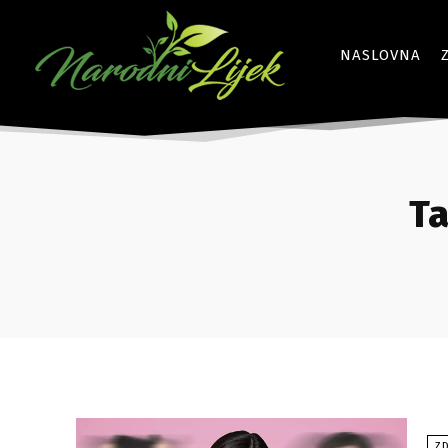
NASLOVNA
Ta
ZD