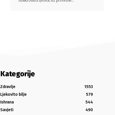
makronutrijenta, uz proteine...
Kategorije
Zdravlje
1553
Ljekovito bilje
579
Ishrana
544
Savjeti
490