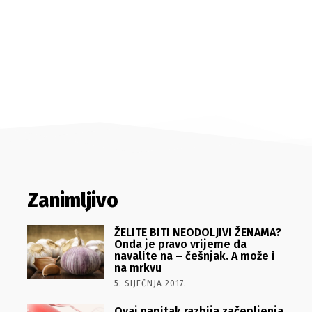
Zanimljivo
ŽELITE BITI NEODOLJIVI ŽENAMA?
Onda je pravo vrijeme da
navalite na – češnjak. A može i
na mrkvu
5. SIJEČNJA 2017.
Ovaj napitak razbija začepljenja