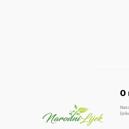
O
Naro
ljek