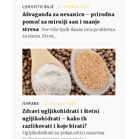
LJEKOVITO BILJE
6. SVIBNJA 2026.
Ašvaganda za nesanicu – prirodna
pomoć za mirniji san i manje
stresa
Sve više ljudi danas ima problema
sa snom. Stres,...
ISHRANA
12. VELJAČE 2026.
Zdravi ugljikohidrati i štetni
ugljikohidrati – kako ih
razlikovati i koje birati?
Ugljikohidrati su jedan od tri osnovna