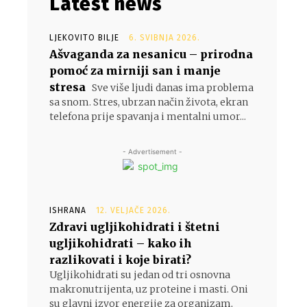
Latest news
LJEKOVITO BILJE
6. SVIBNJA 2026.
Ašvaganda za nesanicu – prirodna
pomoć za mirniji san i manje
stresa
Sve više ljudi danas ima problema
sa snom. Stres, ubrzan način života, ekran
telefona prije spavanja i mentalni umor...
- Advertisement -
ISHRANA
12. VELJAČE 2026.
Zdravi ugljikohidrati i štetni
ugljikohidrati – kako ih
razlikovati i koje birati?
Ugljikohidrati su jedan od tri osnovna
makronutrijenta, uz proteine i masti. Oni
su glavni izvor energije za organizam,