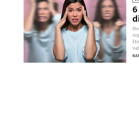
6
d
Ho
or
št
važ
NA