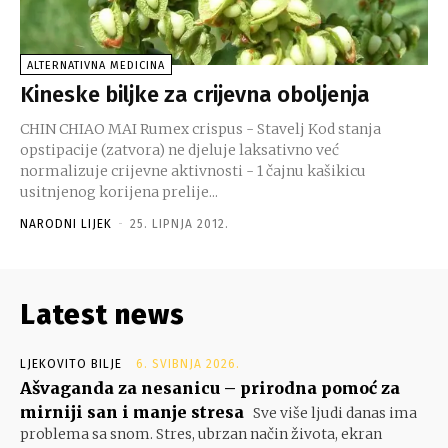
ALTERNATIVNA MEDICINA
Kineske biljke za crijevna oboljenja
CHIN CHIAO MAI Rumex crispus - Stavelj Kod stanja
opstipacije (zatvora) ne djeluje laksativno već
normalizuje crijevne aktivnosti - 1 čajnu kašikicu
usitnjenog korijena prelije...
NARODNI LIJEK
-
25. LIPNJA 2012.
Latest news
LJEKOVITO BILJE
6. SVIBNJA 2026.
Ašvaganda za nesanicu – prirodna pomoć za
mirniji san i manje stresa
Sve više ljudi danas ima
problema sa snom. Stres, ubrzan način života, ekran