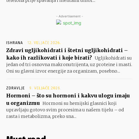
telefona prije spavanja i mentalni umor...
- Advertisement -
ISHRANA
12. VELJAČE 2026.
Zdravi ugljikohidrati i štetni ugljikohidrati –
kako ih razlikovati i koje birati?
Ugljikohidrati su
jedan od tri osnovna makronutrijenta, uz proteine i masti.
Oni su glavni izvor energije za organizam, posebno...
ZDRAVLJE
9. VELJAČE 2026.
Hormoni – što su hormoni i kakvu ulogu imaju
u organizmu
Hormoni su hemijski glasnici koji
upravljaju gotovo svim procesima u našem tijelu – od
rasta i metabolizma, preko sna...