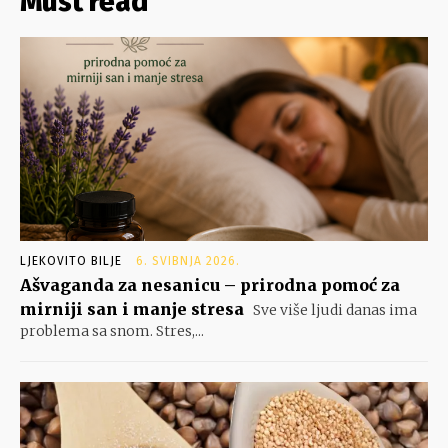
Must read
LJEKOVITO BILJE
6. SVIBNJA 2026.
Ašvaganda za nesanicu – prirodna pomoć za
mirniji san i manje stresa
Sve više ljudi danas ima
problema sa snom. Stres,...