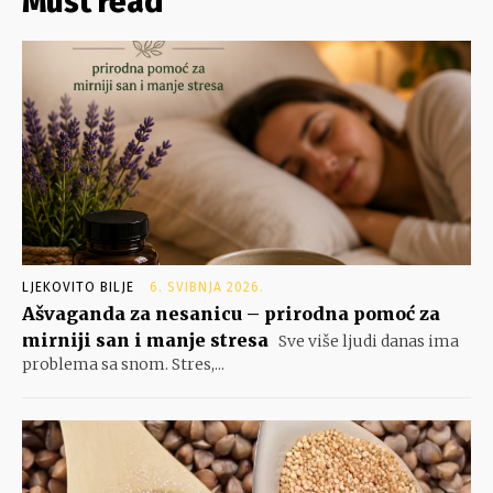
Must read
LJEKOVITO BILJE
6. SVIBNJA 2026.
Ašvaganda za nesanicu – prirodna pomoć za
mirniji san i manje stresa
Sve više ljudi danas ima
problema sa snom. Stres,...