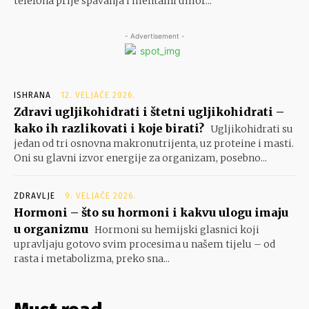
telefona prije spavanja i mentalni umor...
- Advertisement -
ISHRANA
12. VELJAČE 2026.
Zdravi ugljikohidrati i štetni ugljikohidrati –
kako ih razlikovati i koje birati?
Ugljikohidrati su
jedan od tri osnovna makronutrijenta, uz proteine i masti.
Oni su glavni izvor energije za organizam, posebno...
ZDRAVLJE
9. VELJAČE 2026.
Hormoni – što su hormoni i kakvu ulogu imaju
u organizmu
Hormoni su hemijski glasnici koji
upravljaju gotovo svim procesima u našem tijelu – od
rasta i metabolizma, preko sna...