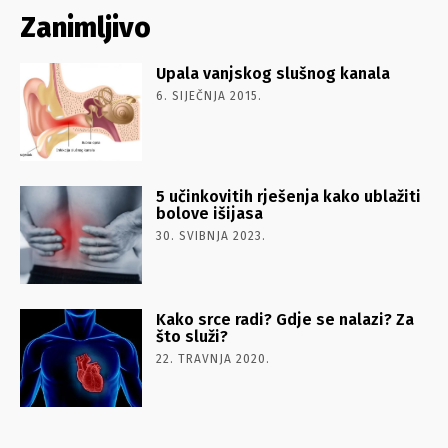
Zanimljivo
Upala vanjskog slušnog kanala
6. SIJEČNJA 2015.
5 učinkovitih rješenja kako ublažiti
bolove išijasa
30. SVIBNJA 2023.
Kako srce radi? Gdje se nalazi? Za
što služi?
22. TRAVNJA 2020.