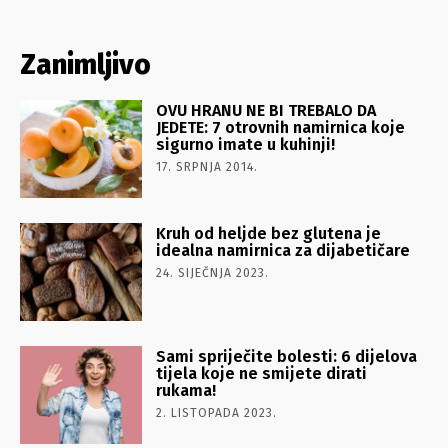
Zanimljivo
OVU HRANU NE BI TREBALO DA
JEDETE: 7 otrovnih namirnica koje
sigurno imate u kuhinji!
17. SRPNJA 2014.
Kruh od heljde bez glutena je
idealna namirnica za dijabetičare
24. SIJEČNJA 2023.
Sami spriječite bolesti: 6 dijelova
tijela koje ne smijete dirati
rukama!
2. LISTOPADA 2023.