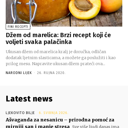
FINI RECEPTI
Džem od marelica: Brzi recept koji će
voljeti svaka palačinka
Ukusan džem od marelica kralj je doručka, odličan
dodatak ljetnim slasticama, a možete ga poslužiti i kao
prilog mesu. Napravite ukusan džem prateći ova...
NARODNI LIJEK
-
26. RUJNA 2020.
Latest news
LJEKOVITO BILJE
6. SVIBNJA 2026.
Ašvaganda za nesanicu – prirodna pomoć za
mirniji san i manje stresa
Sve više ljudi danas ima