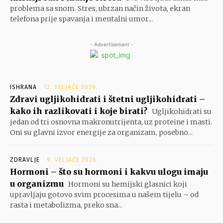
problema sa snom. Stres, ubrzan način života, ekran
telefona prije spavanja i mentalni umor...
- Advertisement -
ISHRANA
12. VELJAČE 2026.
Zdravi ugljikohidrati i štetni ugljikohidrati –
kako ih razlikovati i koje birati?
Ugljikohidrati su
jedan od tri osnovna makronutrijenta, uz proteine i masti.
Oni su glavni izvor energije za organizam, posebno...
ZDRAVLJE
9. VELJAČE 2026.
Hormoni – što su hormoni i kakvu ulogu imaju
u organizmu
Hormoni su hemijski glasnici koji
upravljaju gotovo svim procesima u našem tijelu – od
rasta i metabolizma, preko sna...