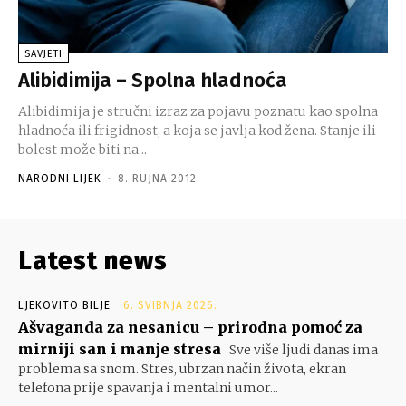
SAVJETI
Alibidimija – Spolna hladnoća
Alibidimija je stručni izraz za pojavu poznatu kao spolna
hladnoća ili frigidnost, a koja se javlja kod žena. Stanje ili
bolest može biti na...
NARODNI LIJEK
-
8. RUJNA 2012.
Latest news
LJEKOVITO BILJE
6. SVIBNJA 2026.
Ašvaganda za nesanicu – prirodna pomoć za
mirniji san i manje stresa
Sve više ljudi danas ima
problema sa snom. Stres, ubrzan način života, ekran
telefona prije spavanja i mentalni umor...