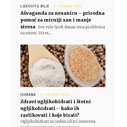
LJEKOVITO BILJE
6. SVIBNJA 2026.
Ašvaganda za nesanicu – prirodna
pomoć za mirniji san i manje
stresa
Sve više ljudi danas ima problema
sa snom. Stres,...
ISHRANA
12. VELJAČE 2026.
Zdravi ugljikohidrati i štetni
ugljikohidrati – kako ih
razlikovati i koje birati?
Ugljikohidrati su jedan od tri osnovna