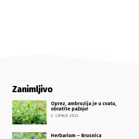
Zanimljivo
Oprez, ambrozija je u cvatu,
obratite pažnju!
2. LIPNJA 2023.
Herbarium – Brusnica