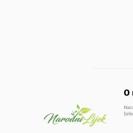
O
Naro
ljek