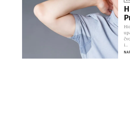
H
P
Hid
up
čv
i...
NA