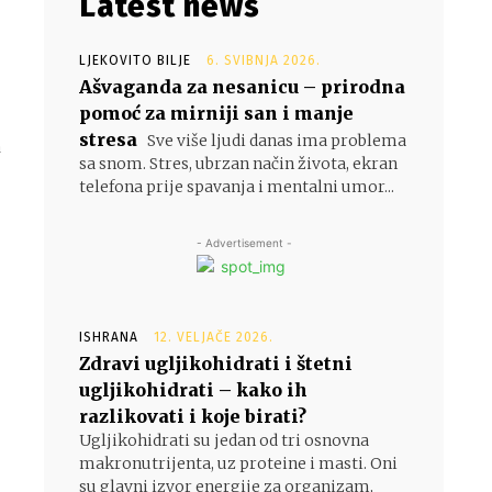
Latest news
LJEKOVITO BILJE
6. SVIBNJA 2026.
Ašvaganda za nesanicu – prirodna
pomoć za mirniji san i manje
stresa
Sve više ljudi danas ima problema
a
sa snom. Stres, ubrzan način života, ekran
telefona prije spavanja i mentalni umor...
- Advertisement -
ISHRANA
12. VELJAČE 2026.
Zdravi ugljikohidrati i štetni
ugljikohidrati – kako ih
razlikovati i koje birati?
Ugljikohidrati su jedan od tri osnovna
makronutrijenta, uz proteine i masti. Oni
su glavni izvor energije za organizam,