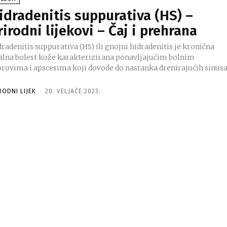
idradenitis suppurativa (HS) –
rirodni lijekovi – Čaj i prehrana
radenitis suppurativa (HS) ili gnojni hidradenitis je kronična
alna bolest kože karakterizirana ponavljajućim bolnim
orovima i apscesima koji dovode do nastanka drenirajućih sinus
RODNI LIJEK
-
20. VELJAČE 2023.