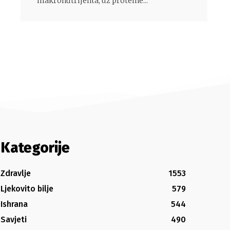
makronutrijenta, uz proteine...
Kategorije
Zdravlje
1553
Ljekovito bilje
579
Ishrana
544
Savjeti
490