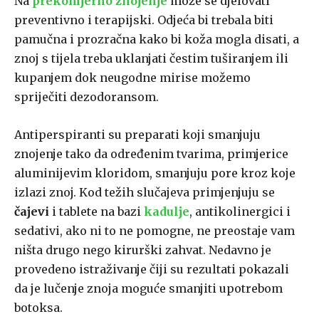
Na
prekomjerno znojenje
može se djelovati
preventivno i terapijski. Odjeća bi trebala biti
pamučna i prozračna kako bi koža mogla disati, a
znoj s tijela treba uklanjati čestim tuširanjem ili
kupanjem dok neugodne mirise možemo
spriječiti dezodoransom.
Antiperspiranti su preparati koji smanjuju
znojenje tako da određenim tvarima, primjerice
aluminijevim kloridom, smanjuju pore kroz koje
izlazi znoj. Kod težih slučajeva primjenjuju se
čajevi
i tablete na bazi
kadulje
, antikolinergici i
sedativi, ako ni to ne pomogne, ne preostaje vam
ništa drugo nego kirurški zahvat. Nedavno je
provedeno istraživanje čiji su rezultati pokazali
da je lučenje znoja moguće smanjiti upotrebom
botoksa.