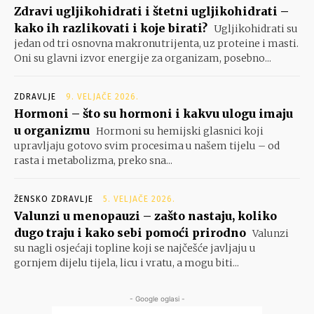
Zdravi ugljikohidrati i štetni ugljikohidrati –
kako ih razlikovati i koje birati?
Ugljikohidrati su
jedan od tri osnovna makronutrijenta, uz proteine i masti.
Oni su glavni izvor energije za organizam, posebno...
ZDRAVLJE
9. VELJAČE 2026.
Hormoni – što su hormoni i kakvu ulogu imaju
u organizmu
Hormoni su hemijski glasnici koji
upravljaju gotovo svim procesima u našem tijelu – od
rasta i metabolizma, preko sna...
ŽENSKO ZDRAVLJE
5. VELJAČE 2026.
Valunzi u menopauzi – zašto nastaju, koliko
dugo traju i kako sebi pomoći prirodno
Valunzi
su nagli osjećaji topline koji se najčešće javljaju u
gornjem dijelu tijela, licu i vratu, a mogu biti...
- Google oglasi -