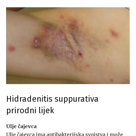
Hidradenitis suppurativa
prirodni lijek
Ulje čajevca
Ulje čajevca ima antibakterijska svojstva i može