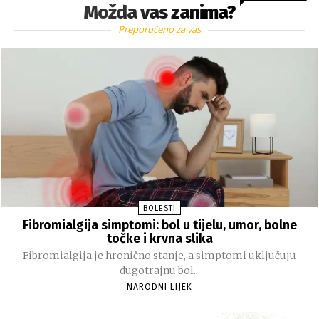
Možda vas zanima?
Preporučeno za vas
BOLESTI
Fibromialgija simptomi: bol u tijelu, umor, bolne
točke i krvna slika
Fibromialgija je hronično stanje, a simptomi uključuju
dugotrajnu bol...
NARODNI LIJEK