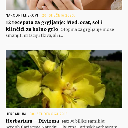
NARODNI LIJEKOVI
20. SIJEČNJA 2020.
12 recepata za grgljanje: Med, ocat, sol i
klinčići za bolno grlo
Otopina za grgljanje može
smanjiti iritaciju tkiva, ali i...
HERBARIUM
30. STUDENOGA 2013.
Herbarium – Divizma
Nazivi biljke Familija:
Scrophulariaceae Narodni: Divizma Latinski: Verbascum