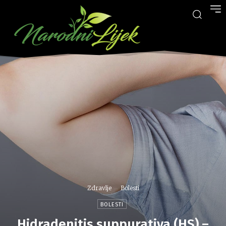
Zdravlje
Bolesti
BOLESTI
Hidradenitis suppurativa (HS) –