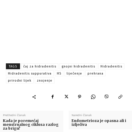
TAGS
čaj za hidradenitis
gnojni hidradenitis
Hidradenitis
Hidradenitis suppurativa
HS
liječenje
prehrana
prirodni lijek
znojenje
Prethodni članak
Naredni članak
Kada je poremećaj
Endometrioza je opasna ali i
menstrualnog ciklusa razlog
izlječiva
za brigu?