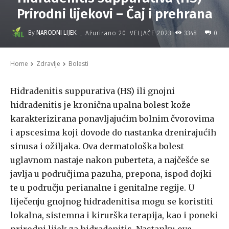
Prirodni lijekovi – Čaj i prehrana
-
By
NARODNI LIJEK
3348
Ažurirano
20. VELJAČE 2023.
0
Home
Zdravlje
Bolesti
Hidradenitis suppurativa (HS) ili gnojni
hidradenitis je kronična upalna bolest kože
karakterizirana ponavljajućim bolnim čvorovima
i apscesima koji dovode do nastanka drenirajućih
sinusa i ožiljaka. Ova dermatološka bolest
uglavnom nastaje nakon puberteta, a najčešće se
javlja u područjima pazuha, prepona, ispod dojki
te u području perianalne i genitalne regije. U
liječenju gnojnog hidradenitisa mogu se koristiti
lokalna, sistemna i kirurška terapija, kao i poneki