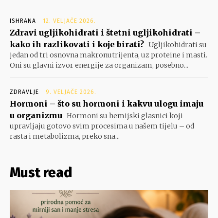
ISHRANA
12. VELJAČE 2026.
Zdravi ugljikohidrati i štetni ugljikohidrati –
kako ih razlikovati i koje birati?
Ugljikohidrati su
jedan od tri osnovna makronutrijenta, uz proteine i masti.
Oni su glavni izvor energije za organizam, posebno...
ZDRAVLJE
9. VELJAČE 2026.
Hormoni – što su hormoni i kakvu ulogu imaju
u organizmu
Hormoni su hemijski glasnici koji
upravljaju gotovo svim procesima u našem tijelu – od
rasta i metabolizma, preko sna...
Must read