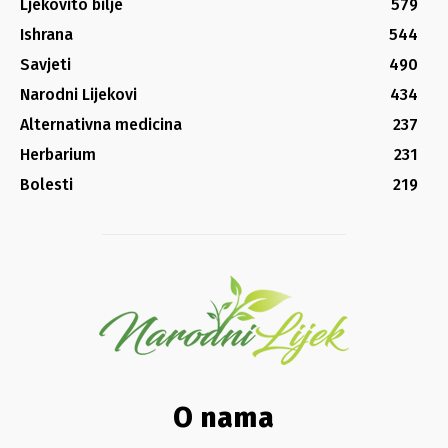
Ljekovito bilje
579
Ishrana
544
Savjeti
490
Narodni Lijekovi
434
Alternativna medicina
237
Herbarium
231
Bolesti
219
O nama