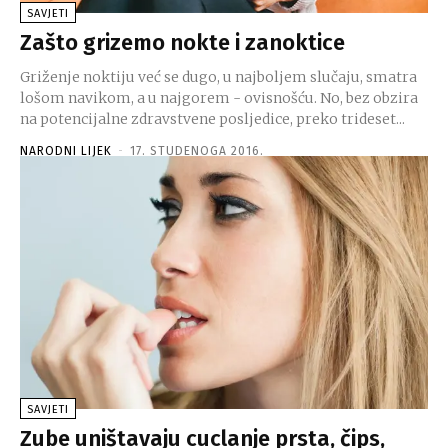
SAVJETI
Zašto grizemo nokte i zanoktice
Griženje noktiju već se dugo, u najboljem slučaju, smatra
lošom navikom, a u najgorem - ovisnošću. No, bez obzira
na potencijalne zdravstvene posljedice, preko trideset...
NARODNI LIJEK
-
17. STUDENOGA 2016.
SAVJETI
Zube uništavaju cuclanje prsta, čips,