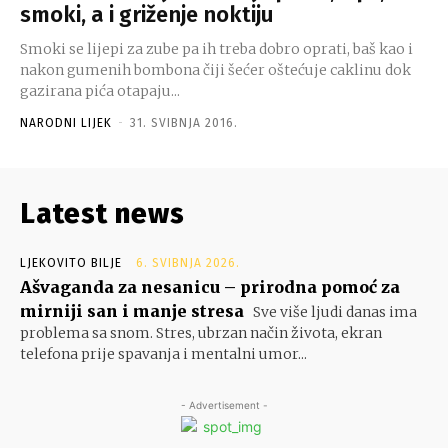
smoki, a i griženje noktiju
Smoki se lijepi za zube pa ih treba dobro oprati, baš kao i
nakon gumenih bombona čiji šećer oštećuje caklinu dok
gazirana pića otapaju...
NARODNI LIJEK
-
31. SVIBNJA 2016.
Latest news
LJEKOVITO BILJE
6. SVIBNJA 2026.
Ašvaganda za nesanicu – prirodna pomoć za
mirniji san i manje stresa
Sve više ljudi danas ima
problema sa snom. Stres, ubrzan način života, ekran
telefona prije spavanja i mentalni umor...
- Advertisement -