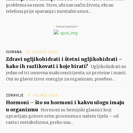
problema sa snom. Stres, ubrzan način života, ekran
telefona prije spavanja i mentalni umor...
- Advertisement -
ISHRANA
12. VELJAČE 2026.
Zdravi ugljikohidrati i štetni ugljikohidrati –
kako ih razlikovati i koje birati?
Ugljikohidrati su
jedan od tri osnovna makronutrijenta, uz proteine i masti.
Oni su glavni izvor energije za organizam, posebno...
ZDRAVLJE
9. VELJAČE 2026.
Hormoni – što su hormoni i kakvu ulogu imaju
u organizmu
Hormoni su hemijski glasnici koji
upravljaju gotovo svim procesima u našem tijelu – od
rasta i metabolizma, preko sna...