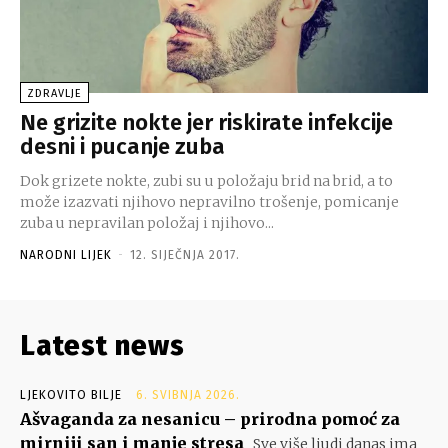
ZDRAVLJE
Ne grizite nokte jer riskirate infekcije
desni i pucanje zuba
Dok grizete nokte, zubi su u položaju brid na brid, a to
može izazvati njihovo nepravilno trošenje, pomicanje
zuba u nepravilan položaj i njihovo...
NARODNI LIJEK
-
12. SIJEČNJA 2017.
Latest news
LJEKOVITO BILJE
6. SVIBNJA 2026.
Ašvaganda za nesanicu – prirodna pomoć za
mirniji san i manje stresa
Sve više ljudi danas ima